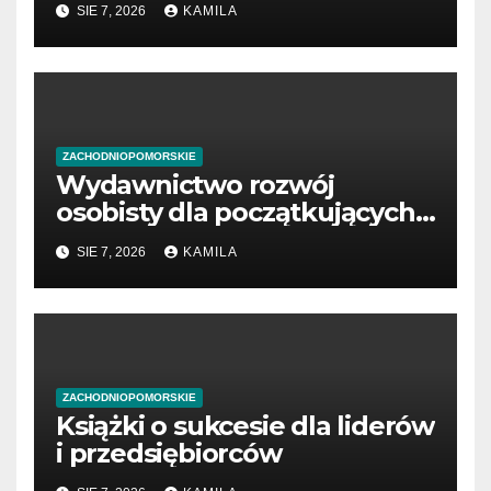
SIE 7, 2026
KAMILA
ZACHODNIOPOMORSKIE
Wydawnictwo rozwój
osobisty dla początkujących
przedsiębiorców
SIE 7, 2026
KAMILA
ZACHODNIOPOMORSKIE
Książki o sukcesie dla liderów
i przedsiębiorców