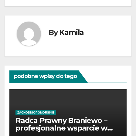
By
Kamila
podobne wpisy do tego
ZACHODNIOPOMORSKIE
Radca Prawny Braniewo –
profesjonalne wsparcie w
sprawach prawnych