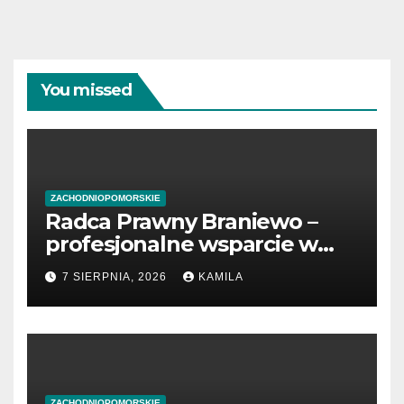
You missed
ZACHODNIOPOMORSKIE
Radca Prawny Braniewo –
profesjonalne wsparcie w
sprawach prawnych
7 SIERPNIA, 2026
KAMILA
ZACHODNIOPOMORSKIE