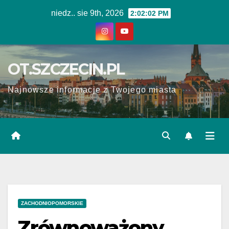
Skip
niedz.. sie 9th, 2026
2:02:03 PM
to
content
OT.SZCZECIN.PL
Najnowsze informacje z Twojego miasta
ZACHODNIOPOMORSKIE
Zrównoważony