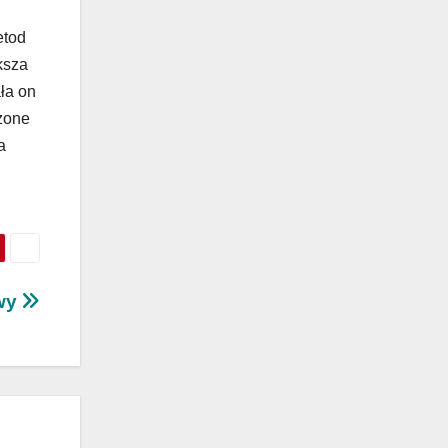
etod
ksza
ła on
zone
a
awy