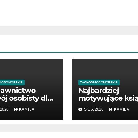
IOPOMORSKIE
ZACHODNIOPOMORSKIE
awnictwo
Najbardziej
ój osobisty dla
motywujące ksią
ątkujących
o biznesie
 2026
KAMILA
SIE 6, 2026
KAMILA
dsiębiorców