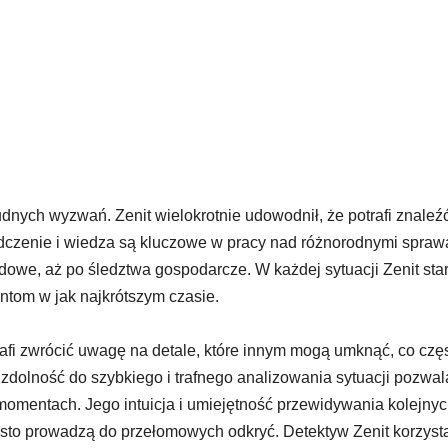
rudnych wyzwań. Zenit wielokrotnie udowodnił, że potrafi znaleź
adczenie i wiedza są kluczowe w pracy nad różnorodnymi spraw
dowe, aż po śledztwa gospodarcze. W każdej sytuacji Zenit star
ntom w jak najkrótszym czasie.
afi zwrócić uwagę na detale, które innym mogą umknąć, co czę
zdolność do szybkiego i trafnego analizowania sytuacji pozwa
omentach. Jego intuicja i umiejętność przewidywania kolejny
ęsto prowadzą do przełomowych odkryć. Detektyw Zenit korzyst