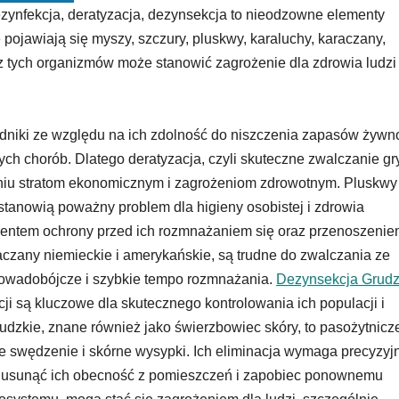
zynfekcja, deratyzacja, dezynsekcja to nieodzowne elementy
pojawiają się myszy, szczury, pluskwy, karaluchy, karaczany,
z tych organizmów może stanowić zagrożenie dla zdrowia ludzi
niki ze względu na ich zdolność do niszczenia zapasów żywno
h chorób. Dlatego deratyzacja, czyli skuteczne zwalczanie gr
iu stratom ekonomicznym i zagrożeniom zdrowotnym. Pluskwy 
stanowią poważny problem dla higieny osobistej i zdrowia
entem ochrony przed ich rozmnażaniem się oraz przenoszeni
czany niemieckie i amerykańskie, są trudne do zwalczania ze
 owadobójcze i szybkie tempo rozmnażania.
Dezynsekcja Grudz
i są kluczowe dla skutecznego kontrolowania ich populacji i
dzkie, znane również jako świerzbowiec skóry, to pasożytnicz
wne swędzenie i skórne wysypki. Ich eliminacja wymaga precyzyj
cie usunąć ich obecność z pomieszczeń i zapobiec ponownemu