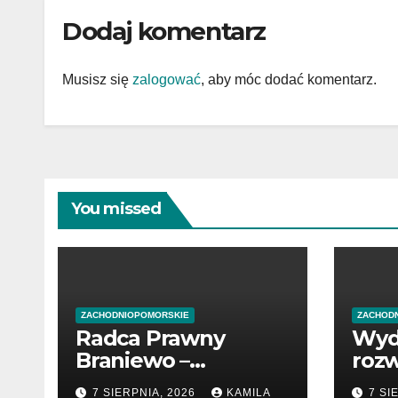
Dodaj komentarz
Musisz się
zalogować
, aby móc dodać komentarz.
You missed
ZACHODNIOPOMORSKIE
ZACHOD
Radca Prawny
Wyd
Braniewo –
rozw
profesjonalne
poc
7 SIERPNIA, 2026
KAMILA
7 SI