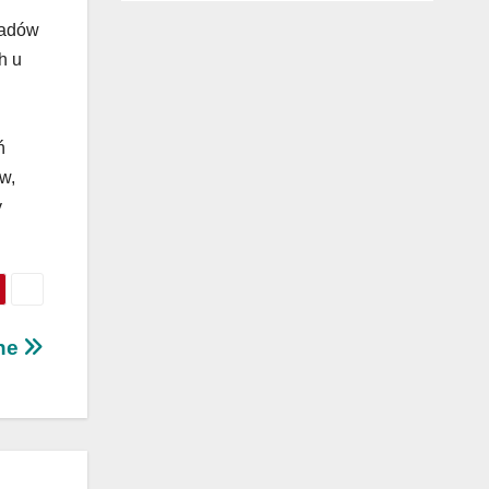
wadów
h u
ń
w,
y
ne