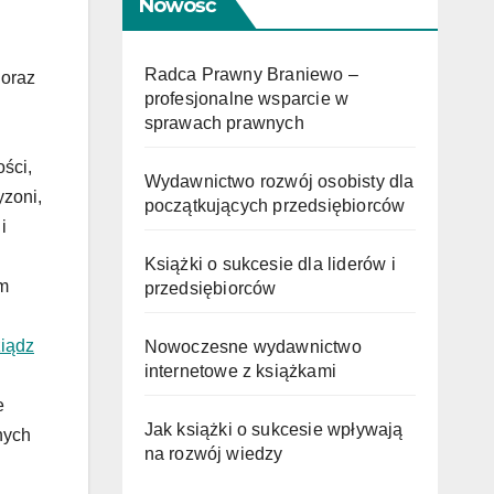
Nowość
Radca Prawny Braniewo –
 oraz
profesjonalne wsparcie w
sprawach prawnych
ści,
Wydawnictwo rozwój osobisty dla
yzoni,
początkujących przedsiębiorców
i
Książki o sukcesie dla liderów i
em
przedsiębiorców
iądz
Nowoczesne wydawnictwo
internetowe z książkami
e
Jak książki o sukcesie wpływają
nych
na rozwój wiedzy