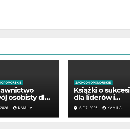
IOPOMORSKIE
ZACHODNIOPOMORSKIE
awnictwo
Książki o sukces
ój osobisty dla
dla liderów i
ątkujących
przedsiębiorców
 2026
KAMILA
SIE 7, 2026
KAMILA
dsiębiorców