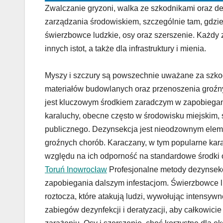
Zwalczanie gryzoni, walka ze szkodnikami oraz de
zarządzania środowiskiem, szczególnie tam, gdzie 
świerzbowce ludzkie, osy oraz szerszenie. Każdy 
innych istot, a także dla infrastruktury i mienia.
Myszy i szczury są powszechnie uważane za szkod
materiałów budowlanych oraz przenoszenia groźnyc
jest kluczowym środkiem zaradczym w zapobiegan
karaluchy, obecne często w środowisku miejskim, 
publicznego. Dezynsekcja jest nieodzownym elem
groźnych chorób. Karaczany, w tym popularne kara
względu na ich odporność na standardowe środki
Toruń Inowrocław
Profesjonalne metody dezynsekcj
zapobiegania dalszym infestacjom. Świerzbowce lu
roztocza, które atakują ludzi, wywołując intensy
zabiegów dezynfekcji i deratyzacji, aby całkowi