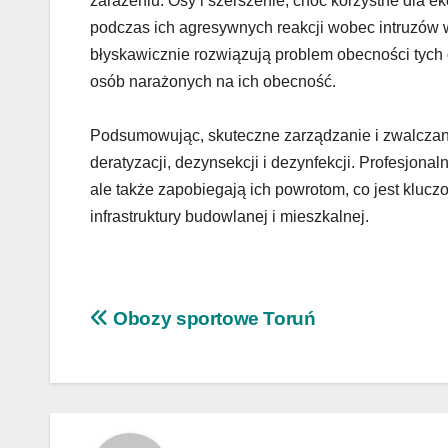
zarażeniu. Osy i szerszenie, choć korzystne dla e
podczas ich agresywnych reakcji wobec intruzów w
błyskawicznie rozwiązują problem obecności tych 
osób narażonych na ich obecność.
Podsumowując, skuteczne zarządzanie i zwalczan
deratyzacji, dezynsekcji i dezynfekcji. Profesjona
ale także zapobiegają ich powrotom, co jest klucz
infrastruktury budowlanej i mieszkalnej.
Nawigacja
Obozy sportowe Toruń
wpisu