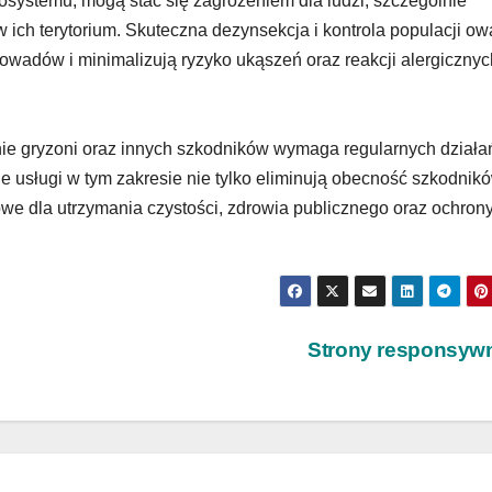
kosystemu, mogą stać się zagrożeniem dla ludzi, szczególnie
 ich terytorium. Skuteczna dezynsekcja i kontrola populacji o
owadów i minimalizują ryzyko ukąszeń oraz reakcji alergicznyc
ie gryzoni oraz innych szkodników wymaga regularnych działa
lne usługi w tym zakresie nie tylko eliminują obecność szkodnikó
owe dla utrzymania czystości, zdrowia publicznego oraz ochron
Strony responsyw