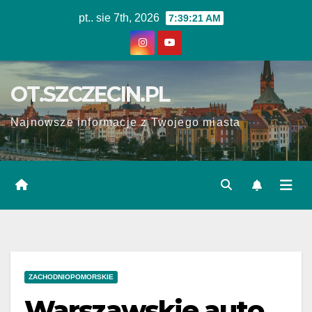
Skip
pt.. sie 7th, 2026
7:39:22 AM
to
content
OT.SZCZECIN.PL
Najnowsze informacje z Twojego miasta
ZACHODNIOPOMORSKIE
Warszawskie auto