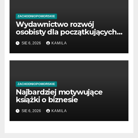
ZACHODNIOPOMORSKIE
Wydawnictwo rozwój
osobisty dla początkujących
przedsiębiorców
SIE 6, 2026
KAMILA
ZACHODNIOPOMORSKIE
Najbardziej motywujące
książki o biznesie
SIE 6, 2026
KAMILA