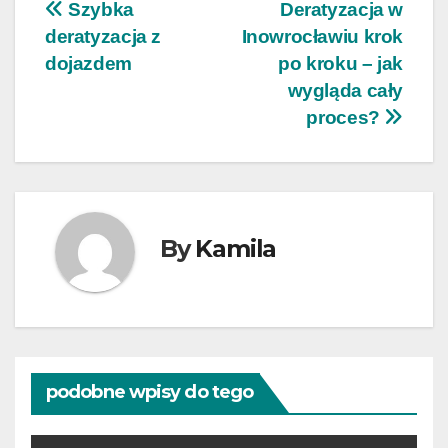
Nawigacja
Szybka
Deratyzacja w
deratyzacja z
Inowrocławiu krok
wpisu
dojazdem
po kroku – jak
wygląda cały
proces?
By
Kamila
podobne wpisy do tego