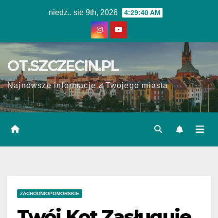
Skip
niedz.. sie 9th, 2026
4:29:41 AM
to
content
OT.SZCZECIN.PL
Najnowsze informacje z Twojego miasta
ZACHODNIOPOMORSKIE
Twój Kot Zasługuje