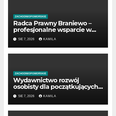
ZACHODNIOPOMORSKIE
Radca Prawny Braniewo –
profesjonalne wsparcie w
sprawach prawnych
SIE 7, 2026
KAMILA
ZACHODNIOPOMORSKIE
Wydawnictwo rozwój
osobisty dla początkujących
przedsiębiorców
SIE 7, 2026
KAMILA