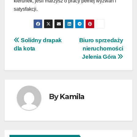
kierunek, jeśli marzysz o pracy pełnej wyzwań i
satysfakcji.
Nawigacja
Solidny drapak
Biuro sprzedaży
dla kota
nieruchomości
wpisu
Jelenia Góra
By
Kamila