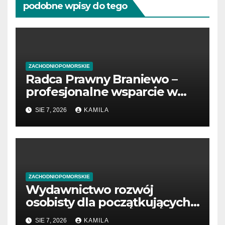
podobne wpisy do tego
ZACHODNIOPOMORSKIE
Radca Prawny Braniewo –
profesjonalne wsparcie w
sprawach prawnych
SIE 7, 2026
KAMILA
ZACHODNIOPOMORSKIE
Wydawnictwo rozwój
osobisty dla początkujących
przedsiębiorców
SIE 7, 2026
KAMILA