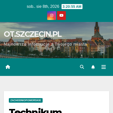
Skip
sob.. sie 8th, 2026
3:20:55 AM
to
content
OT.SZCZECIN.PL
Najnowsze informacje z Twojego miasta
ZACHODNIOPOMORSKIE
Technikum