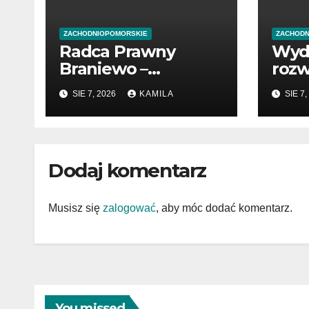
ZACHODNIOPOMORSKIE
ZACHODN
Radca Prawny
Wyd
Braniewo –
rozw
profesjonalne
pocz
SIE 7, 2026
KAMILA
SIE 7,
wsparcie w
prze
sprawach prawnych
Dodaj komentarz
Musisz się
zalogować
, aby móc dodać komentarz.
You missed