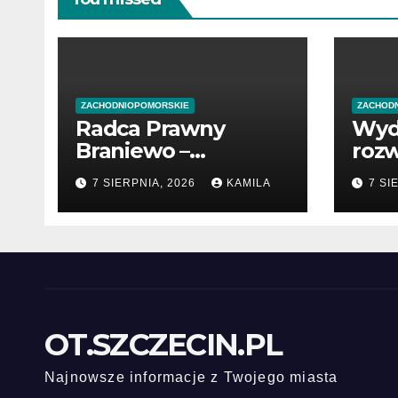
ZACHODNIOPOMORSKIE
ZACHOD
Radca Prawny
Wyd
Braniewo –
rozw
profesjonalne
poc
7 SIERPNIA, 2026
KAMILA
7 SI
wsparcie w
prze
sprawach prawnych
OT.SZCZECIN.PL
Najnowsze informacje z Twojego miasta