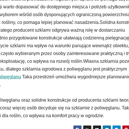
cji warto dopasować do dostępnego miejsca i potrzeb użytkowni
m wyborem wśród osób dysponujących ograniczoną powierzchnią
rośliny, co pomaga lepiej planować nasadzenia.Solidna konst
 dlatego producent szklarni odgrywa ważną rolę w dostarczaniu
nio przygotowane konstrukcje ułatwiają codzienną pielęgnacj
krycie szklarni ma wpływ na warunki panujące wewnątrz obiektu,
m często wybieranym przez osoby zainteresowane praktyczną i t
 eksploatację, co wpływa na rozwój roślin.Własna szklarnia poz
ku, dlatego szklarnia ogrodowa z poliwęglanu jest praktycznym
oliwęglanu
Taka przestrzeń umożliwia wygodniejsze planowani
.
liwęglanu oraz solidne konstrukcje od producenta szklarni twor
coraz więcej osób decyduje się na szklarnie z poliwęglanu. Tak
dla roślin, co wpływa na komfort pracy w ogrodzie.