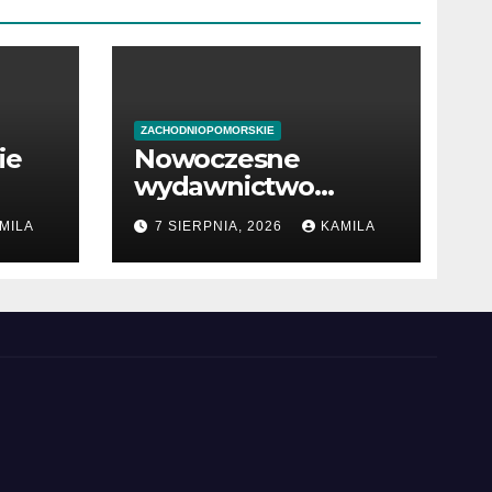
ZACHODNIOPOMORSKIE
ie
Nowoczesne
wydawnictwo
w
internetowe z
MILA
7 SIERPNIA, 2026
KAMILA
książkami