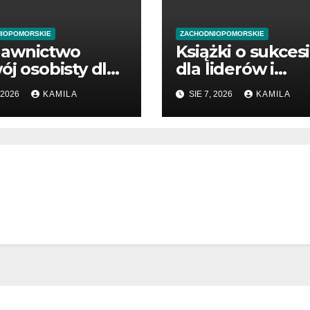
IOPOMORSKIE
ZACHODNIOPOMORSKIE
awnictwo
Książki o sukces
ój osobisty dla
dla liderów i
ątkujących
przedsiębiorców
 2026
KAMILA
SIE 7, 2026
KAMILA
dsiębiorców