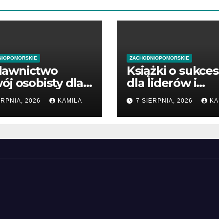
NIOPOMORSKIE
ZACHODNIOPOMORSKIE
awnictwo
Książki o sukces
ój osobisty dla
dla liderów i
zątkujących
przedsiębiorcó
ERPNIA, 2026
KAMILA
7 SIERPNIA, 2026
KA
dsiębiorców