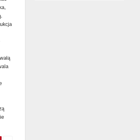
ka,
.
rukcja
ę
rwałą
wala
e
zą
ie