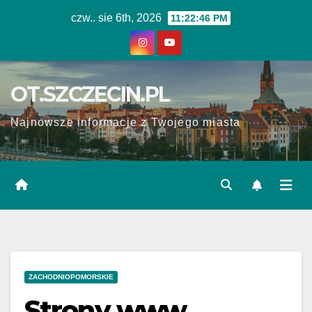
Skip
czw.. sie 6th, 2026
11:22:46 PM
to
content
OT.SZCZECIN.PL
Najnowsze informacje z Twojego miasta
ZACHODNIOPOMORSKIE
Strony www