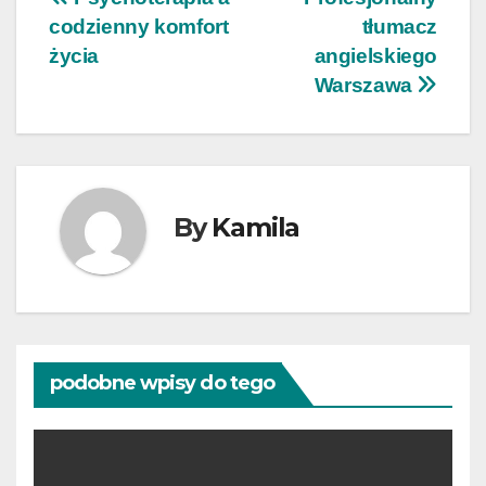
Nawigacja
codzienny komfort
tłumacz
wpisu
życia
angielskiego
Warszawa
By
Kamila
podobne wpisy do tego