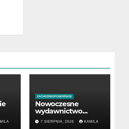
ZACHODNIOPOMORSKIE
ie
Nowoczesne
wydawnictwo
w
internetowe z
MILA
7 SIERPNIA, 2026
KAMILA
książkami