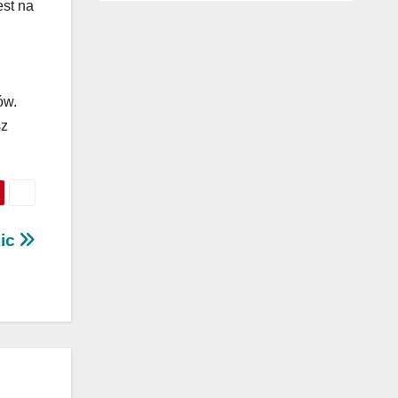
est na
ów.
sz
kic