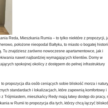
a Reda, Mieszkania Rumia – to tylko niektóre z propozycji, j
rowo, położone nieopodal Bałtyku, to miasto o bogatej historii
rą. Tu znajdziesz zarówno nowoczesne apartamentowce, jak i
ekiwania nawet najbardziej wymagających klientów. Domy w
ających spokojnej okolicy z dostępem do pełnej infrastruktury
o propozycja dla osób ceniących sobie bliskość morza i natury
ych standardach i lokalizacjach, które zapewnią komfortowy i
z Trójmiastem, mieszkańcy Redy mają łatwy dostęp do pracy, s
nia w Rumii to propozycja dla tych, którzy chcą łączyć blisko