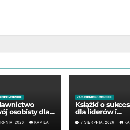
NIOPOMORSKIE
ZACHODNIOPOMORSKIE
awnictwo
Książki o sukces
ój osobisty dla
dla liderów i
zątkujących
przedsiębiorcó
ERPNIA, 2026
KAMILA
7 SIERPNIA, 2026
KA
dsiębiorców