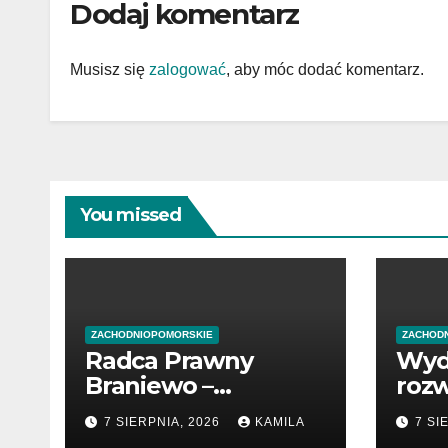
Dodaj komentarz
Musisz się
zalogować
, aby móc dodać komentarz.
You missed
ZACHODNIOPOMORSKIE
ZACHOD
Radca Prawny
Wyd
Braniewo –
rozw
profesjonalne
poc
7 SIERPNIA, 2026
KAMILA
7 SI
wsparcie w
prze