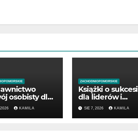
IOPOMORSKIE
ZACHODNIOPOMORSKIE
awnictwo
Książki o sukces
ój osobisty dla
dla liderów i
ątkujących
przedsiębiorców
 2026
KAMILA
SIE 7, 2026
KAMILA
dsiębiorców