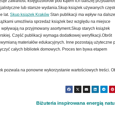
zuje zawartość księgozbiorów pod kątem ich dalszej przydatnoś
cjalistyczne lub starsze wydania.Skup książek używanych częst
e lat.
Skup książek Kraków
Stan publikacji ma wpływ na dalsz
siążkami umożliwia sprzedaż książek bez względu na miejsce
 wpływają na przyjmowany asortyment.Skup starych książek
orskiej. Część publikacji wymaga dodatkowej weryfikacji.Obrót
ą wymianą materiałów edukacyjnych. Inne pozostają użyteczne 
yczyć całych bibliotek domowych. Proces ten bywa etapem
k pozwala na ponowne wykorzystanie wartościowych treści. O
Biżuteria inspirowana energią nat