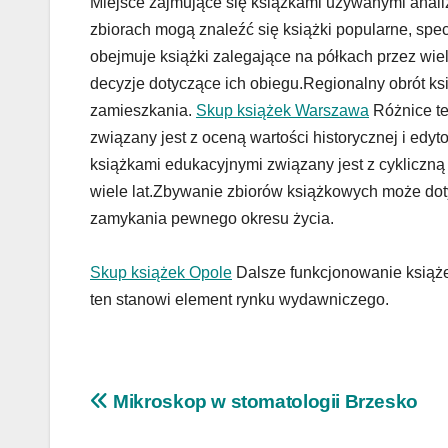
Miejsce zajmujące się książkami używanymi anali
zbiorach mogą znaleźć się książki popularne, spe
obejmuje książki zalegające na półkach przez wiel
decyzje dotyczące ich obiegu.Regionalny obrót k
zamieszkania.
Skup książek Warszawa
Różnice te
związany jest z oceną wartości historycznej i edyt
książkami edukacyjnymi związany jest z cykliczn
wiele lat.Zbywanie zbiorów książkowych może dot
zamykania pewnego okresu życia.
Skup książek Opole
Dalsze funkcjonowanie książe
ten stanowi element rynku wydawniczego.
Nawigacja
Mikroskop w stomatologii Brzesko