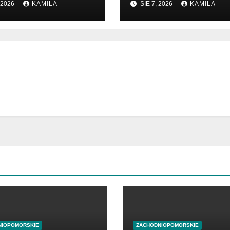
 2026
KAMILA
SIE 7, 2026
KAMILA
dsiębiorców
NIOPOMORSKIE
ZACHODNIOPOMORSKIE