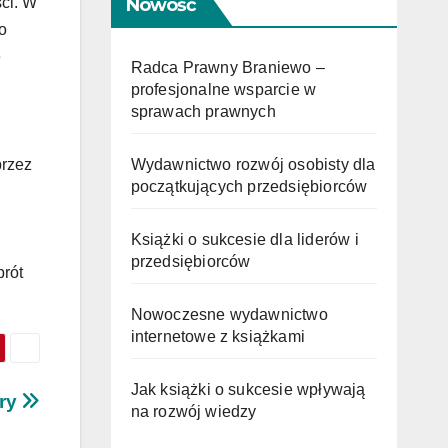
Nowość
ci. W
o
e
Radca Prawny Braniewo –
profesjonalne wsparcie w
sprawach prawnych
Wydawnictwo rozwój osobisty dla
przez
początkujących przedsiębiorców
Książki o sukcesie dla liderów i
przedsiębiorców
brót
Nowoczesne wydawnictwo
internetowe z książkami
Jak książki o sukcesie wpływają
ury
na rozwój wiedzy