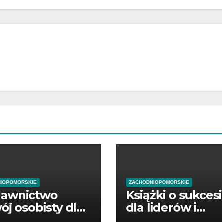
IOPOMORSKIE
ZACHODNIOPOMORSKIE
awnictwo
Książki o sukces
ój osobisty dla
dla liderów i
ątkujących
przedsiębiorców