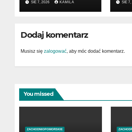
SIE 7, 2026
KAMILA
SIE 7,
wsparcie w
prze
sprawach prawnych
Dodaj komentarz
Musisz się
zalogować
, aby móc dodać komentarz.
You missed
ZACHODNIOPOMORSKIE
ZACHOD