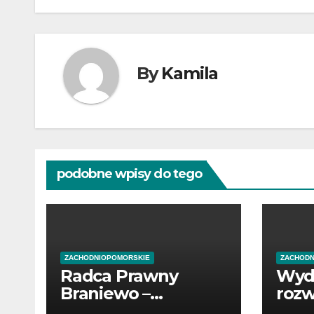
wpisu
By
Kamila
podobne wpisy do tego
ZACHODNIOPOMORSKIE
ZACHODN
Radca Prawny
Wyd
Braniewo –
rozw
profesjonalne
pocz