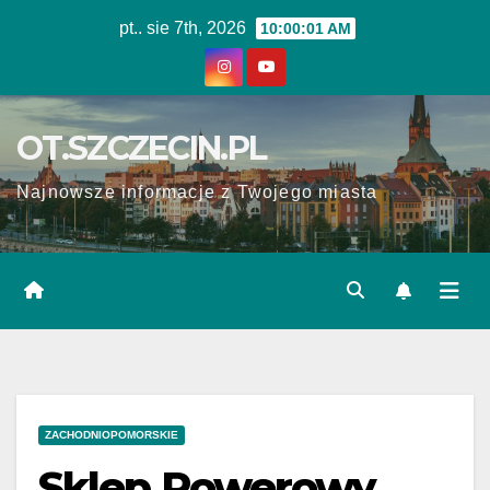
Skip
pt.. sie 7th, 2026
10:00:02 AM
to
content
OT.SZCZECIN.PL
Najnowsze informacje z Twojego miasta
ZACHODNIOPOMORSKIE
Sklep Rowerowy