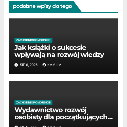
podobne wpisy do tego
ZACHODNIOPOMORSKIE
Jak książki o sukcesie
wpływają na rozwój wiedzy
SIE 6, 2026
KAMILA
ZACHODNIOPOMORSKIE
Wydawnictwo rozwój
osobisty dla początkujących
przedsiębiorców