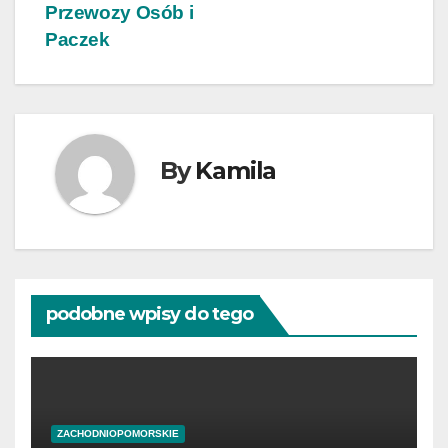
wpisu
Przewozy Osób i
Paczek
By
Kamila
podobne wpisy do tego
ZACHODNIOPOMORSKIE