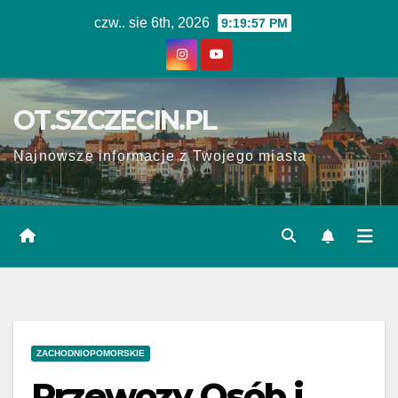
Skip
czw.. sie 6th, 2026
9:19:57 PM
to
content
OT.SZCZECIN.PL
Najnowsze informacje z Twojego miasta
ZACHODNIOPOMORSKIE
Przewozy Osób i