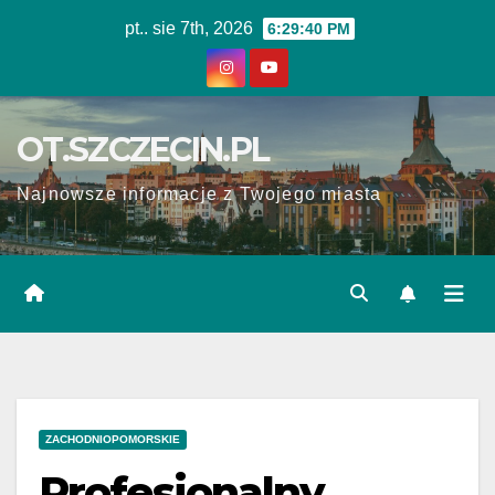
Skip
pt.. sie 7th, 2026
6:29:41 PM
to
content
OT.SZCZECIN.PL
Najnowsze informacje z Twojego miasta
ZACHODNIOPOMORSKIE
Profesjonalny