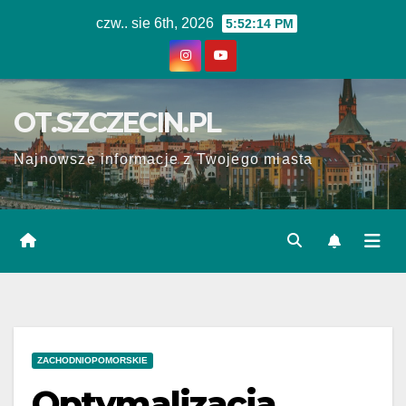
Skip
czw.. sie 6th, 2026
5:52:14 PM
to
content
OT.SZCZECIN.PL
Najnowsze informacje z Twojego miasta
ZACHODNIOPOMORSKIE
Optymalizacja