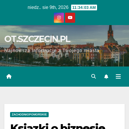
Skip
niedz.. sie 9th, 2026
11:34:04 AM
to
content
OT.SZCZECIN.PL
Najnowsze informacje z Twojego miasta
ZACHODNIOPOMORSKIE
Ksiązki o biznesie,