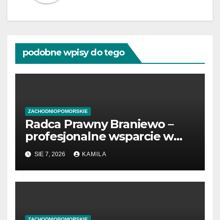
podobne wpisy do tego
ZACHODNIOPOMORSKIE
Radca Prawny Braniewo –
profesjonalne wsparcie w
sprawach prawnych
SIE 7, 2026
KAMILA
ZACHODNIOPOMORSKIE