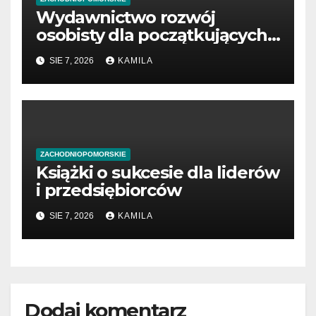
Wydawnictwo rozwój
osobisty dla początkujących
przedsiębiorców
SIE 7, 2026
KAMILA
ZACHODNIOPOMORSKIE
Książki o sukcesie dla liderów
i przedsiębiorców
SIE 7, 2026
KAMILA
Dodaj komentarz