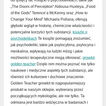
od tysięcy lat. Książki o psychodelikach, takie jak
„The Doors of Perception” Aldousa Huxleya, „Food
of the Gods” Terence’a McKenny oraz „How to
Change Your Mind” Michaela Pollana, oferują
głęboki wgląd w historię, chemiczne właściwości i
potencjalne korzyści tych substancji.
książki o
psychodelikach
Te książki pomagają zrozumieć,
jak psychodeliki, takie jak psylocybina, psylocyna i
meskalina, wpływają na ludzki mózg i jakie
możliwości terapeutyczne mogą oferować.
growkit
golden teacher
Dzięki nim można poznać nie tylko
naukowe i medyczne aspekty tych substancji, ale
również ich kulturowe i duchowe znaczenie.
Golden Teacher growkit to najpopularniejszy
produkt w naszym sklepie, wybierany przez
początkujących mykologów, ale nie tylko. Ta
odmiana jest bardzo wdzięczna w badaniach i