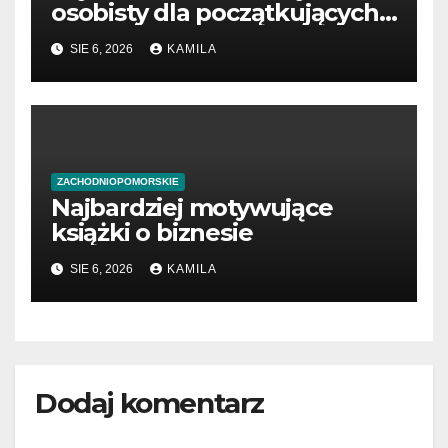
osobisty dla początkujących
przedsiębiorców
SIE 6, 2026
KAMILA
ZACHODNIOPOMORSKIE
Najbardziej motywujące
książki o biznesie
SIE 6, 2026
KAMILA
Dodaj komentarz