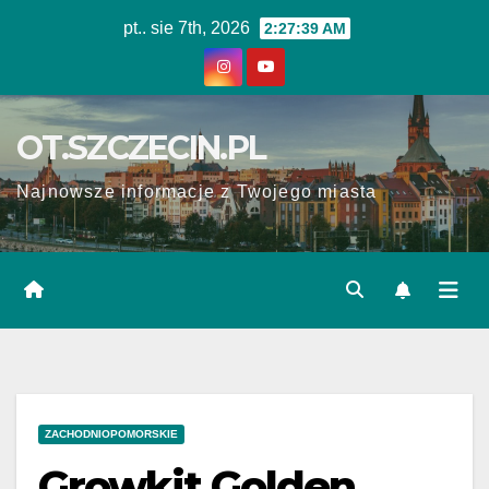
Skip
pt.. sie 7th, 2026
2:27:39 AM
to
content
OT.SZCZECIN.PL
Najnowsze informacje z Twojego miasta
ZACHODNIOPOMORSKIE
Growkit Golden