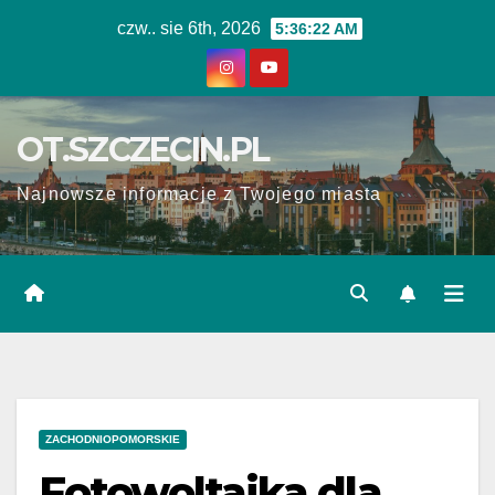
Skip
czw.. sie 6th, 2026
5:36:22 AM
to
content
OT.SZCZECIN.PL
Najnowsze informacje z Twojego miasta
ZACHODNIOPOMORSKIE
Fotowoltaika dla