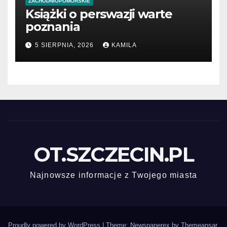
ZACHODNIOPOMORSKIE
Książki o perswazji warte
poznania
5 SIERPNIA, 2026
KAMILA
OT.SZCZECIN.PL
Najnowsze informacje z Twojego miasta
Proudly powered by WordPress
|
Theme: Newspaperex by
Themeansar
.