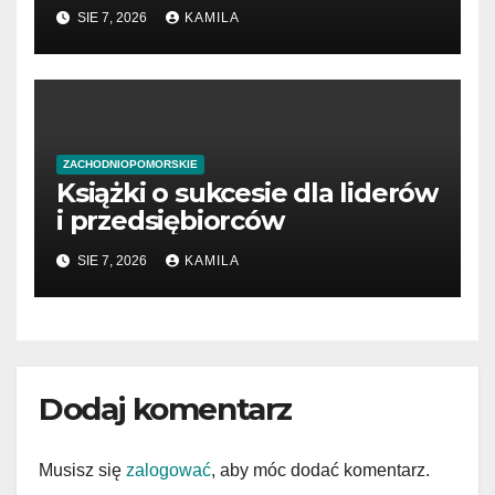
przedsiębiorców
SIE 7, 2026
KAMILA
ZACHODNIOPOMORSKIE
Książki o sukcesie dla liderów
i przedsiębiorców
SIE 7, 2026
KAMILA
Dodaj komentarz
Musisz się
zalogować
, aby móc dodać komentarz.