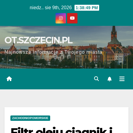
Skip
niedz.. sie 9th, 2026
1:38:49 PM
to
content
OT.SZCZECIN.PL
Najnowsze informacje z Twojego miasta
ZACHODNIOPOMORSKIE
Filtr oleju ciągnik i