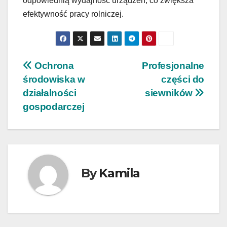
odpowiednią wydajność urządzeń, co zwiększa
efektywność pracy rolniczej.
Nawigacja
Ochrona
Profesjonalne
środowiska w
części do
wpisu
działalności
siewników
gospodarczej
By
Kamila