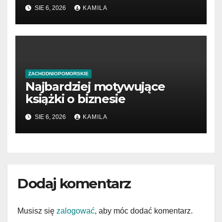
przedsiębiorców
SIE 6, 2026
KAMILA
ZACHODNIOPOMORSKIE
Najbardziej motywujące
książki o biznesie
SIE 6, 2026
KAMILA
Dodaj komentarz
Musisz się
zalogować
, aby móc dodać komentarz.