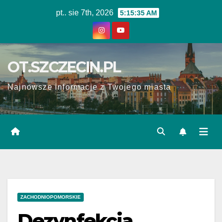
Skip
pt.. sie 7th, 2026
5:15:36 AM
to
content
OT.SZCZECIN.PL
Najnowsze informacje z Twojego miasta
ZACHODNIOPOMORSKIE
Dezynfekcja