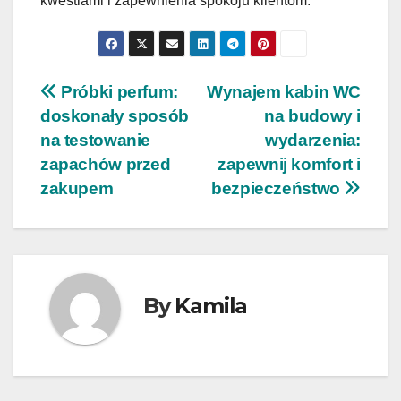
kwestiami i zapewnienia spokoju klientom.
Nawigacja
Próbki perfum:
Wynajem kabin WC
doskonały sposób
na budowy i
wpisu
na testowanie
wydarzenia:
zapachów przed
zapewnij komfort i
zakupem
bezpieczeństwo
By
Kamila