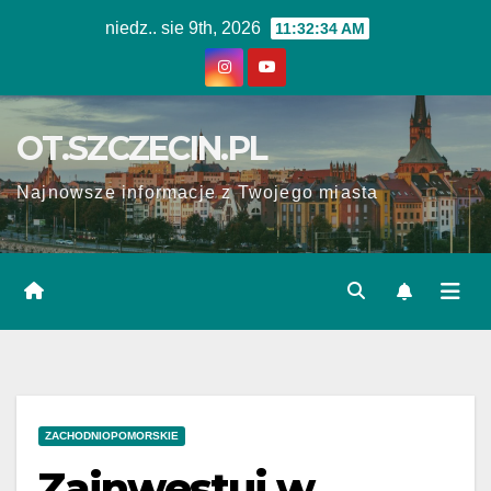
Skip
niedz.. sie 9th, 2026
11:32:35 AM
to
content
OT.SZCZECIN.PL
Najnowsze informacje z Twojego miasta
ZACHODNIOPOMORSKIE
Zainwestuj w