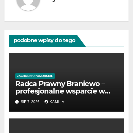
podobne wpisy do tego
ZACHODNIOPOMORSKIE
Radca Prawny Braniewo –
profesjonalne wsparcie w
sprawach prawnych
SIE 7, 2026
KAMILA