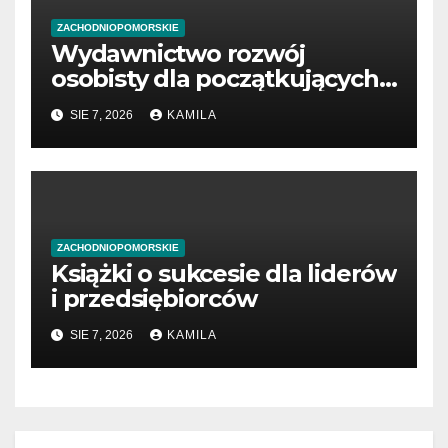
ZACHODNIOPOMORSKIE
Wydawnictwo rozwój
osobisty dla początkujących
przedsiębiorców
SIE 7, 2026
KAMILA
ZACHODNIOPOMORSKIE
Książki o sukcesie dla liderów
i przedsiębiorców
SIE 7, 2026
KAMILA