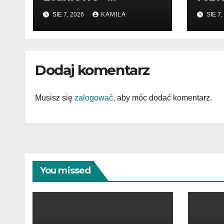
profesjonalne
pocz
SIE 7, 2026
KAMILA
SIE 7,
wsparcie w
prze
sprawach prawnych
Dodaj komentarz
Musisz się
zalogować
, aby móc dodać komentarz.
You missed