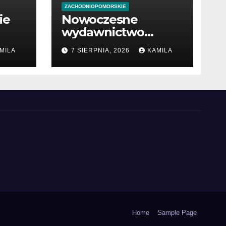
ZACHODNIOPOMORSKIE
ie
Nowoczesne
wydawnictwo
w
internetowe z
MILA
7 SIERPNIA, 2026
KAMILA
książkami
Home
Sample Page