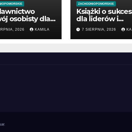
NIOPOMORSKIE
ZACHODNIOPOMORSKIE
awnictwo
Książki o sukces
ój osobisty dla
dla liderów i
zątkujących
przedsiębiorcó
ERPNIA, 2026
KAMILA
7 SIERPNIA, 2026
KA
dsiębiorców
ar
.