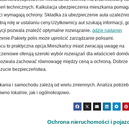
zeń technicznych. Kalkulacja ubezpieczenia mieszkania pomag
ci wymagają ochrony. Składka za ubezpieczenie auta uzależni
tną rolę w ustalaniu ceny.Użytkownicy aut szukają informacji, g
ycji pozwala znaleźć optymalne rozwiązanie.
gdzie najtaniej
nie.Pakiety polis może uprościć zarządzanie polisami.
u to praktyczna opcja.Mieszkańcy miast zwracają uwagę na
czeniowe oferują szeroki wybór rozwiązań dla właścicieli domó
pozwala zachować równowagę między ceną a ochroną. Dobrze
czucie bezpieczeństwa.
ania i samochodu zależą od wielu zmiennych. Analiza potrzeb
wno lokalnie, jak i ogólnokrajowo.
Ochrona nieruchomości i poja