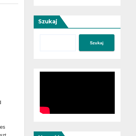
Szukaj
Szukaj
d
res
szt.