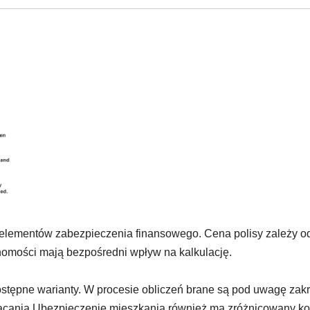
elementów zabezpieczenia finansowego. Cena polisy zależy o
omości mają bezpośredni wpływ na kalkulację.
stępne warianty. W procesie obliczeń brane są pod uwagę zak
płacania.Ubezpieczenie mieszkania również ma zróżnicowany ko