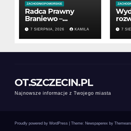
ZACHODNIOPOMORSKIE
ZACHOD
Radca Prawny
Wyd
Braniewo –
rozw
profesjonalne
poc
7 SIERPNIA, 2026
KAMILA
7 SI
wsparcie w
prze
sprawach prawnych
OT.SZCZECIN.PL
Najnowsze informacje z Twojego miasta
Proudly powered by WordPress
|
Theme: Newspaperex by
Themeans