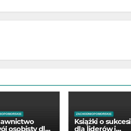
IOPOMORSKIE
ZACHODNIOPOMORSKIE
awnictwo
Książki o sukces
ój osobisty dla
dla liderów i