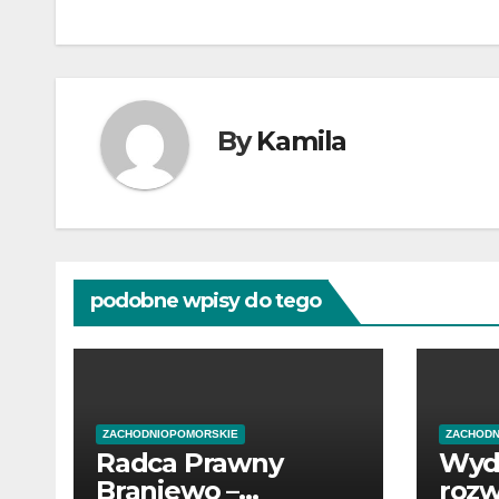
wpisu
By
Kamila
podobne wpisy do tego
ZACHODNIOPOMORSKIE
ZACHODN
Radca Prawny
Wyd
Braniewo –
rozw