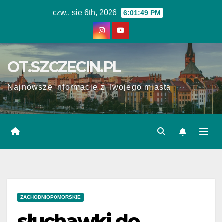
Skip
czw.. sie 6th, 2026
6:01:50 PM
to
content
OT.SZCZECIN.PL
Najnowsze informacje z Twojego miasta
ZACHODNIOPOMORSKIE
słuchawki do