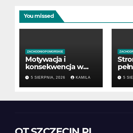
You missed
ZACHODNIOPOMORSKIE
ZACHOD
Motywacja i
Stro
konsekwencja w
pełn
drodze do celu
publ
5 SIERPNIA, 2026
KAMILA
5 SI
OT.SZCZECIN.PL