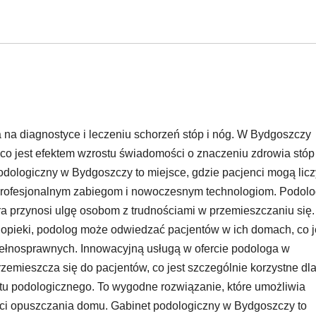
na diagnostyce i leczeniu schorzeń stóp i nóg. W Bydgoszczy
co jest efektem wzrostu świadomości o znaczeniu zdrowia stóp
odologiczny w Bydgoszczy to miejsce, gdzie pacjenci mogą lic
profesjonalnym zabiegom i nowoczesnym technologiom. Podol
a przynosi ulgę osobom z trudnościami w przemieszczaniu się.
e opieki, podolog może odwiedzać pacjentów w ich domach, co j
epełnosprawnych. Innowacyjną usługą w ofercie podologa w
rzemieszcza się do pacjentów, co jest szczególnie korzystne dl
etu podologicznego. To wygodne rozwiązanie, które umożliwia
ci opuszczania domu. Gabinet podologiczny w Bydgoszczy to