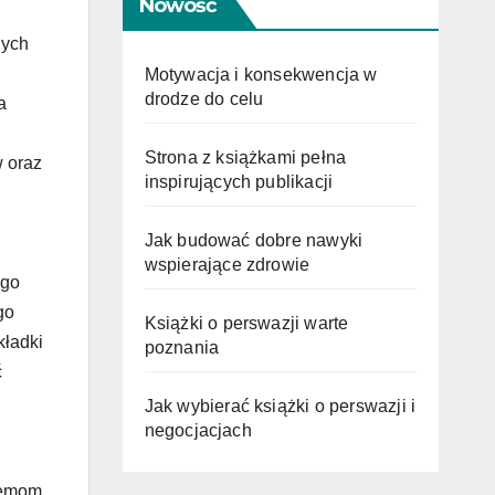
Nowość
nych
Motywacja i konsekwencja w
drodze do celu
a
Strona z książkami pełna
w oraz
inspirujących publikacji
Jak budować dobre nawyki
wspierające zdrowie
ego
go
Książki o perswazji warte
kładki
poznania
ć
Jak wybierać książki o perswazji i
negocjacjach
blemom