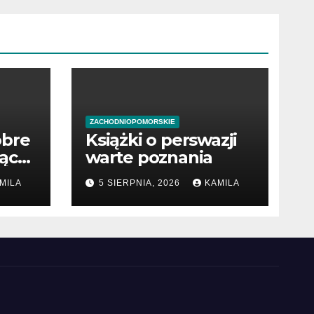
ZACHODNIOPOMORSKIE
obre
Książki o perswazji
jące
warte poznania
MILA
5 SIERPNIA, 2026
KAMILA