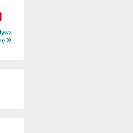
ływa
nę