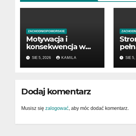
ZACHODNIOPOMORSKIE
ZACHODN
Motywacja i
Stro
konsekwencja w
pełn
drodze do celu
publ
SIE 5, 2026
KAMILA
SIE 5,
Dodaj komentarz
Musisz się
zalogować
, aby móc dodać komentarz.