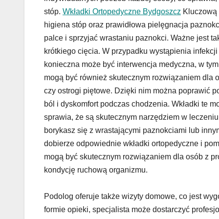
stóp.
Wkładki Ortopedyczne Bydgoszcz
Kluczową r
higiena stóp oraz prawidłowa pielęgnacja paznokc
palce i sprzyjać wrastaniu paznokci. Ważne jest tak
krótkiego cięcia. W przypadku wystąpienia infek
konieczna może być interwencja medyczna, w tym 
mogą być również skutecznym rozwiązaniem dla osó
czy ostrogi piętowe. Dzięki nim można poprawić p
ból i dyskomfort podczas chodzenia. Wkładki te 
sprawia, że są skutecznym narzędziem w leczeniu 
borykasz się z wrastającymi paznokciami lub innymi
dobierze odpowiednie wkładki ortopedyczne i pomo
mogą być skutecznym rozwiązaniem dla osób z pro
kondycję ruchową organizmu.
Podolog oferuje także wizyty domowe, co jest wygo
formie opieki, specjalista może dostarczyć profe