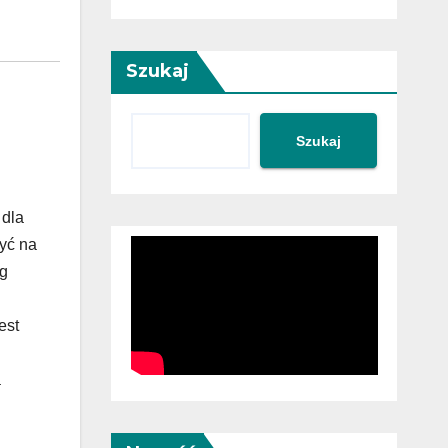
Szukaj
Szukaj
 dla
zyć na
og
est
a