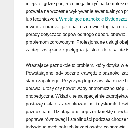
miejsce, gdzie pacjenci mogą liczyć na kompleks
pozwala na wczesne wykrywanie ewentualnych pro
lub leczniczych.
Wrastające paznokcie Bydgoszcz
również doradza, jak dbać o zdrowie stóp na co 
porady dotyczące odpowiedniego doboru obuwia, pi
problemom zdrowotnym. Profesjonalne usługi obej
zabiegi związane z pielęgnacją stóp, które są nie 
Wrastające paznokcie to problem, który dotyka wi
Powstają one, gdy boczne krawędzie paznokci zag
stanu zapalnego. Przyczyną tego zjawiska może 
obuwia, urazy czy nawet wady anatomiczne stóp. 
ortopedyczne. Wkładki te są specjalnie zaprojek
postawę ciała oraz redukować ból i dyskomfort zw
paznokciami. Działają one poprzez korektę niewła
poprawę równowagi i stabilności podczas chodze
indywidualnych potrzeb każdej osoby, co sprawia