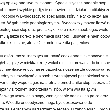
ową opiekę nad swoimi stopami. Specjalistyczne badanie stóp
blemów i szybkie podjęcie odpowiednich działań profilaktycz
Podolog w Bydgoszczy to specjalista, który nie tylko leczy, ale
dzień. W gabinecie podologicznym w Bydgoszczy można liczyć n
elęgnacji stóp oraz profilaktyki, która może zapobiegać wielu
mują także korekcję deformacji paznokci, usuwanie nagniotkó
tylko skuteczne, ale także komfortowe dla pacjentów.
elu osób i może znacząco utrudniać codzienne funkcjonowanie.
łębiają się w miękką skórę wokół nich, co prowadzi do bolesn
być niewłaściwe obcinanie paznokci, noszenie źle dopasowane
Jednym z rozwiązań dla osób z wrastającymi paznokciami są w
towane, aby wspomagać naturalną biomechanikę stóp, poprawia
iązany z różnymi schorzeniami stóp, w tym wrastającymi
ściwego ustawienia stopy, zmniejszenie nacisku na palce oraz
nia. Wkładki ortopedyczne mogą być dostosowane do
, że są skutecznym narzędziem w leczeniu i zapobieganiu pro