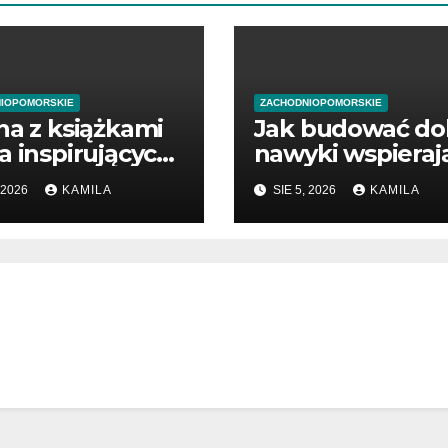
IOPOMORSKIE
ZACHODNIOPOMORSKIE
na z książkami
Jak budować do
a inspirujących
nawyki wspieraj
ikacji
zdrowie
 2026
KAMILA
SIE 5, 2026
KAMILA