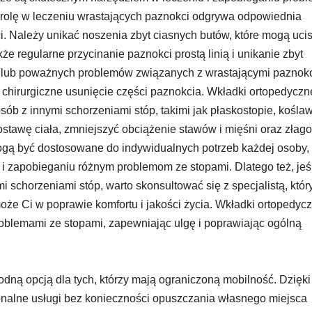
olę w leczeniu wrastających paznokci odgrywa odpowiednia
i. Należy unikać noszenia zbyt ciasnych butów, które mogą uci
że regularne przycinanie paznokci prostą linią i unikanie zbyt
cji lub poważnych problemów związanych z wrastającymi paznok
chirurgiczne usunięcie części paznokcia. Wkładki ortopedyczn
b z innymi schorzeniami stóp, takimi jak płaskostopie, kośla
ostawę ciała, zmniejszyć obciążenie stawów i mięśni oraz złago
mogą być dostosowane do indywidualnych potrzeb każdej osoby,
i zapobieganiu różnym problemom ze stopami. Dlatego też, jeśl
 schorzeniami stóp, warto skonsultować się z specjalistą, któr
że Ci w poprawie komfortu i jakości życia. Wkładki ortopedyc
blemami ze stopami, zapewniając ulgę i poprawiając ogólną
dną opcją dla tych, którzy mają ograniczoną mobilność. Dzięki 
sjonalne usługi bez konieczności opuszczania własnego miejsca