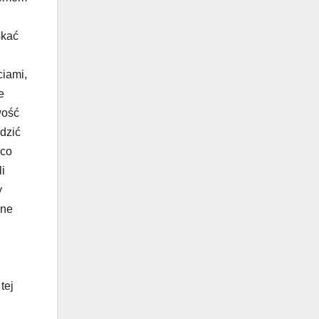
skać
ciami,
e
wość
dzić
 co
i
y
zne
tej