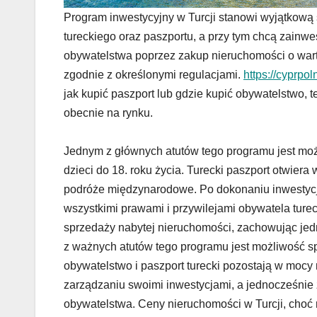
Program inwestycyjny w Turcji stanowi wyjątkową
tureckiego oraz paszportu, a przy tym chcą zainw
obywatelstwa poprzez zakup nieruchomości o wart
zgodnie z określonymi regulacjami.
https://cyprpol
jak kupić paszport lub gdzie kupić obywatelstwo, t
obecnie na rynku.
Jednym z głównych atutów tego programu jest możl
dzieci do 18. roku życia. Turecki paszport otwiera
podróże międzynarodowe. Po dokonaniu inwestycji
wszystkimi prawami i przywilejami obywatela turec
sprzedaży nabytej nieruchomości, zachowując jedn
z ważnych atutów tego programu jest możliwość sp
obywatelstwo i paszport turecki pozostają w mocy 
zarządzaniu swoimi inwestycjami, a jednocześnie
obywatelstwa. Ceny nieruchomości w Turcji, choć ró