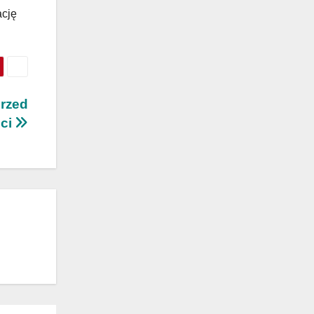
ację
przed
ci