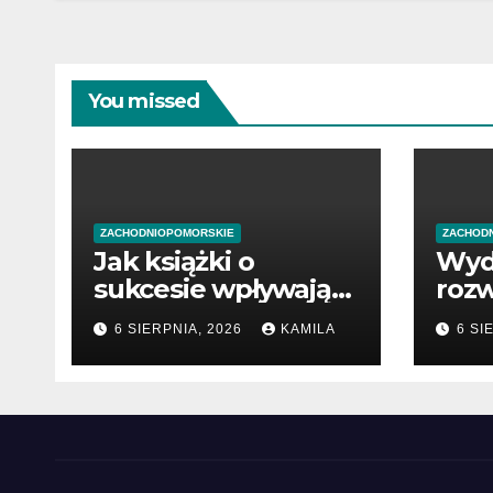
You missed
ZACHODNIOPOMORSKIE
ZACHOD
Jak książki o
Wyd
sukcesie wpływają
rozw
na rozwój wiedzy
poc
6 SIERPNIA, 2026
KAMILA
6 SI
prze