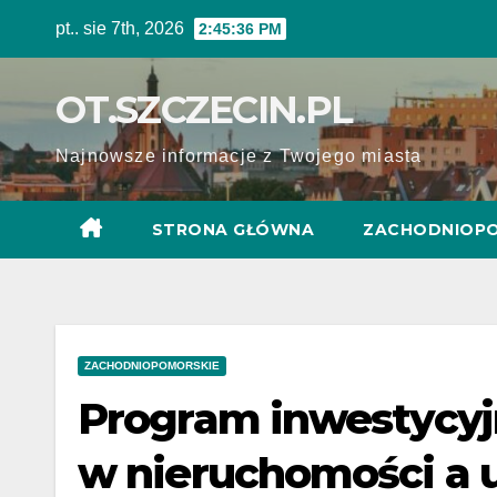
Skip
pt.. sie 7th, 2026
2:45:37 PM
to
content
OT.SZCZECIN.PL
Najnowsze informacje z Twojego miasta
STRONA GŁÓWNA
ZACHODNIOPO
ZACHODNIOPOMORSKIE
Program inwestycyj
w nieruchomości a 