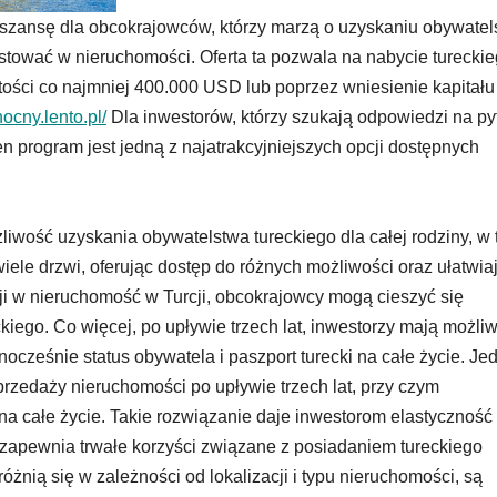
 szansę dla obcokrajowców, którzy marzą o uzyskaniu obywatel
estować w nieruchomości. Oferta ta pozwala na nabycie turecki
ości co najmniej 400.000 USD lub poprzez wniesienie kapitału
nocny.lento.pl/
Dla inwestorów, którzy szukają odpowiedzi na py
en program jest jedną z najatrakcyjniejszych opcji dostępnych
iwość uzyskania obywatelstwa tureckiego dla całej rodziny, w
 wiele drzwi, oferując dostęp do różnych możliwości oraz ułatwia
 w nieruchomość w Turcji, obcokrajowcy mogą cieszyć się
kiego. Co więcej, po upływie trzech lat, inwestorzy mają możli
ocześnie status obywatela i paszport turecki na całe życie. J
rzedaży nieruchomości po upływie trzech lat, przy czym
na całe życie. Takie rozwiązanie daje inwestorom elastyczność
 zapewnia trwałe korzyści związane z posiadaniem tureckiego
żnią się w zależności od lokalizacji i typu nieruchomości, są