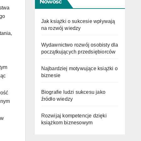
Nowość
stwa
ego
Jak książki o sukcesie wpływają
na rozwój wiedzy
tania,
Wydawnictwo rozwój osobisty dla
początkujących przedsiębiorców
 tym
Najbardziej motywujące książki o
biznesie
jąc
Biografie ludzi sukcesu jako
wość
źródło wiedzy
ednym
Rozwijaj kompetencje dzięki
 w
książkom biznesowym