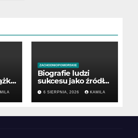
ZACHODNIOPOMORSKIE
Biografie ludzi
ążki
sukcesu jako źródło
wiedzy
MILA
6 SIERPNIA, 2026
KAMILA