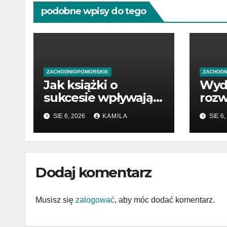
podobne wpisy do tego
ZACHODNIOPOMORSKIE
ZACHODN
Jak książki o
Wyd
sukcesie wpływają
rozw
na rozwój wiedzy
pocz
SIE 6, 2026
KAMILA
SIE 6,
prze
Dodaj komentarz
Musisz się
zalogować
, aby móc dodać komentarz.