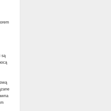
borem
i są
mocą
kową
iązane
rawna
am