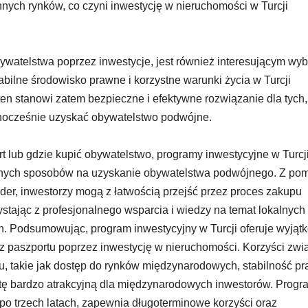
nych rynków, co czyni inwestycję w nieruchomości w Turcji
obywatelstwa poprzez inwestycje, jest również interesującym wy
abilne środowisko prawne i korzystne warunki życia w Turcji
ten stanowi zatem bezpieczne i efektywne rozwiązanie dla tych,
dnocześnie uzyskać obywatelstwo podwójne.
t lub gdzie kupić obywatelstwo, programy inwestycyjne w Turcj
tępnych sposobów na uzyskanie obywatelstwa podwójnego. Z po
der, inwestorzy mogą z łatwością przejść przez proces zakupu
stając z profesjonalnego wsparcia i wiedzy na temat lokalnych
h. Podsumowując, program inwestycyjny w Turcji oferuje wyjąt
z paszportu poprzez inwestycję w nieruchomości. Korzyści zw
u, takie jak dostęp do rynków międzynarodowych, stabilność p
ertę bardzo atrakcyjną dla międzynarodowych inwestorów. Progr
po trzech latach, zapewnia długoterminowe korzyści oraz