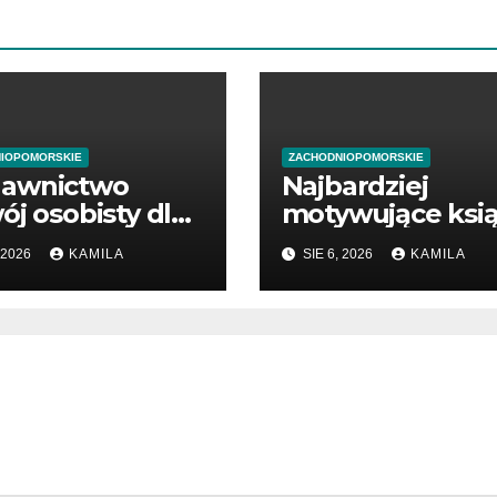
IOPOMORSKIE
ZACHODNIOPOMORSKIE
awnictwo
Najbardziej
ój osobisty dla
motywujące ksią
ątkujących
o biznesie
 2026
KAMILA
SIE 6, 2026
KAMILA
dsiębiorców