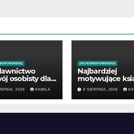
NIOPOMORSKIE
ZACHODNIOPOMORSKIE
awnictwo
Najbardziej
ój osobisty dla
motywujące ksi
zątkujących
o biznesie
ERPNIA, 2026
KAMILA
6 SIERPNIA, 2026
KA
dsiębiorców