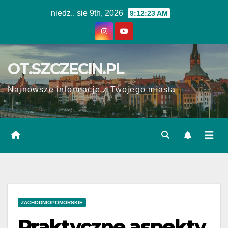
Skip
niedz.. sie 9th, 2026
9:12:24 AM
to
content
OT.SZCZECIN.PL
Najnowsze informacje z Twojego miasta
ZACHODNIOPOMORSKIE
Praktyczne aspekty