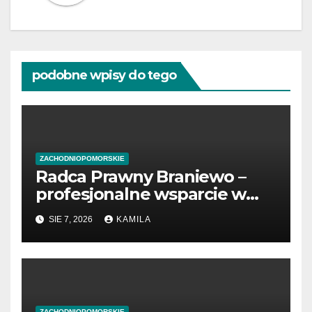
podobne wpisy do tego
ZACHODNIOPOMORSKIE
Radca Prawny Braniewo –
profesjonalne wsparcie w
sprawach prawnych
SIE 7, 2026
KAMILA
ZACHODNIOPOMORSKIE