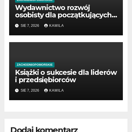
Wydawnictwo rozwój
osobisty dla początkujących
przedsiębiorców
SIE 7, 2026
KAMILA
ZACHODNIOPOMORSKIE
Książki o sukcesie dla liderów
i przedsiębiorców
SIE 7, 2026
KAMILA
Dodaj komentarz