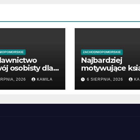
NIOPOMORSKIE
ZACHODNIOPOMORSKIE
awnictwo
Najbardziej
ój osobisty dla
motywujące ksi
zątkujących
o biznesie
ERPNIA, 2026
KAMILA
6 SIERPNIA, 2026
KA
dsiębiorców