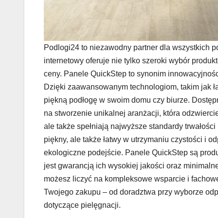
Podlogi24 to niezawodny partner dla wszystkich p
internetowy oferuje nie tylko szeroki wybór produ
ceny. Panele QuickStep to synonim innowacyjności
Dzięki zaawansowanym technologiom, takim jak ła
piękną podłogę w swoim domu czy biurze. Dostęp
na stworzenie unikalnej aranżacji, która odzwiercie
ale także spełniają najwyższe standardy trwałości
piękny, ale także łatwy w utrzymaniu czystości i
ekologiczne podejście. Panele QuickStep są pr
jest gwarancją ich wysokiej jakości oraz minimal
możesz liczyć na kompleksowe wsparcie i fachow
Twojego zakupu – od doradztwa przy wyborze odp
dotyczące pielęgnacji.