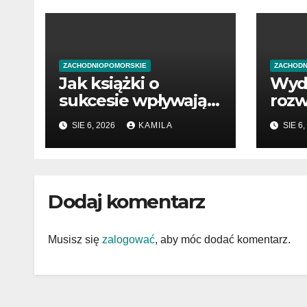
ZACHODNIOPOMORSKIE
ZACHODN
Jak książki o
Wyd
sukcesie wpływają
rozw
na rozwój wiedzy
pocz
SIE 6, 2026
KAMILA
SIE 6,
prze
Dodaj komentarz
Musisz się
zalogować
, aby móc dodać komentarz.