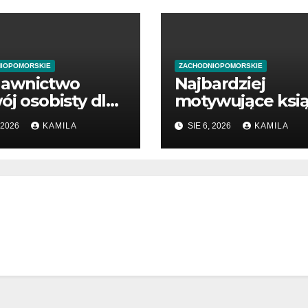
IOPOMORSKIE
ZACHODNIOPOMORSKIE
awnictwo
Najbardziej
ój osobisty dla
motywujące ksią
ątkujących
o biznesie
 2026
KAMILA
SIE 6, 2026
KAMILA
dsiębiorców