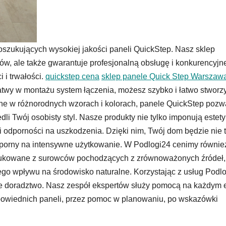
oszukujących wysokiej jakości paneli QuickStep. Nasz sklep
któw, ale także gwarantuje profesjonalną obsługę i konkurencyjn
 i trwałości.
quickstep cena
sklep panele Quick Step Warszaw
twy w montażu system łączenia, możesz szybko i łatwo stworz
ne w różnorodnych wzorach i kolorach, panele QuickStep pozw
dli Twój osobisty styl. Nasze produkty nie tylko imponują estety
 i odporności na uszkodzenia. Dzięki nim, Twój dom będzie nie 
 odporny na intensywne użytkowanie. W Podlogi24 cenimy równie
odukowane z surowców pochodzących z zrównoważonych źródeł,
nego wpływu na środowisko naturalne. Korzystając z usług Podlo
e doradztwo. Nasz zespół ekspertów służy pomocą na każdym 
owiednich paneli, przez pomoc w planowaniu, po wskazówki