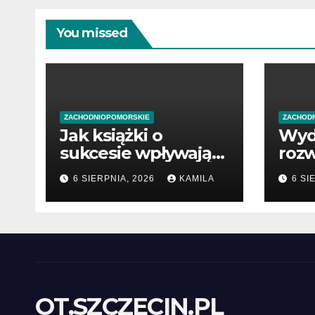
You missed
ZACHODNIOPOMORSKIE
ZACHOD
Jak książki o
Wyd
sukcesie wpływają
rozw
na rozwój wiedzy
poc
6 SIERPNIA, 2026
KAMILA
6 SI
prze
OT.SZCZECIN.PL