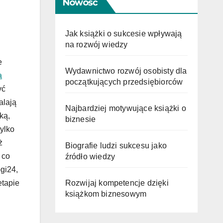
Nowość
Jak książki o sukcesie wpływają
na rozwój wiedzy
e
Wydawnictwo rozwój osobisty dla
a
początkujących przedsiębiorców
yć
alają
Najbardziej motywujące książki o
ką,
biznesie
tylko
ż
Biografie ludzi sukcesu jako
 co
źródło wiedzy
gi24,
Rozwijaj kompetencje dzięki
etapie
książkom biznesowym