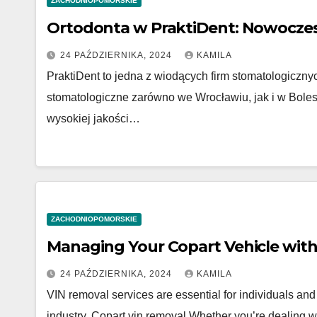
ZACHODNIOPOMORSKIE
Ortodonta w PraktiDent: Nowoczesne
24 PAŹDZIERNIKA, 2024
KAMILA
PraktiDent to jedna z wiodących firm stomatologiczn
stomatologiczne zarówno we Wrocławiu, jak i w Boles
wysokiej jakości…
ZACHODNIOPOMORSKIE
Managing Your Copart Vehicle with
24 PAŹDZIERNIKA, 2024
KAMILA
VIN removal services are essential for individuals and
industry. Copart vin removal Whether you’re dealing 