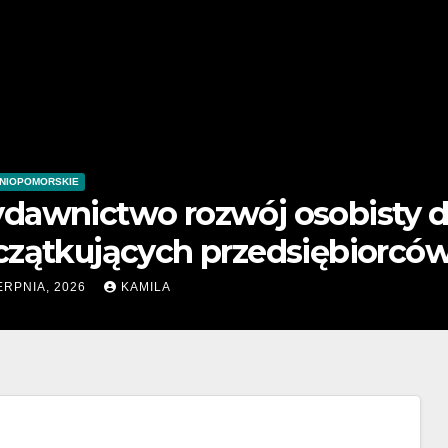
ZACHODNIOPOMORSKIE
 dla
Książki o sukcesie d
ców
przedsiębiorców
7 SIERPNIA, 2026
KAMILA