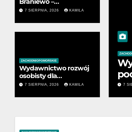
Braniewo –
profesjonalne wsparcie
7 SIERPNIA, 2026
KAMILA
w sprawach prawnych
ZACHODNIOPOMORSKIE
Wydawnictwo rozwój osobisty
ZACHODNIOPOMORSKIE
Wydawnictwo rozwój
początkujących przedsiębior
osobisty dla
początkujących
7 SIERPNIA, 2026
7 SIERPNIA, 2026
KAMILA
KAMILA
przedsiębiorców