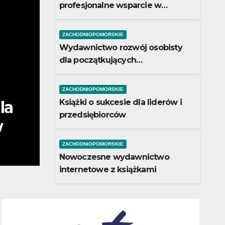
profesjonalne wsparcie w
sprawach prawnych
ZACHODNIOPOMORSKIE
Wydawnictwo rozwój osobisty
dla początkujących
przedsiębiorców
ZACHODNIOPOMORSKIE
ZACHODNIOPOMORSKIE
la liderów i
Książki o sukcesie dla liderów i
Nowocze
przedsiębiorców
internet
7 SIERPNIA, 2026
ZACHODNIOPOMORSKIE
Nowoczesne wydawnictwo
internetowe z książkami