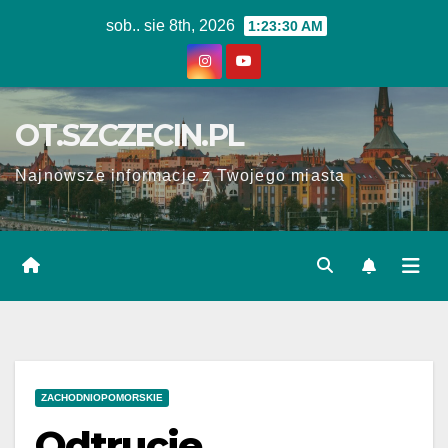
Skip
sob.. sie 8th, 2026
1:23:30 AM
to
content
OT.SZCZECIN.PL
Najnowsze informacje z Twojego miasta
ZACHODNIOPOMORSKIE
Odtrucie