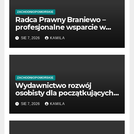
ZACHODNIOPOMORSKIE
Radca Prawny Braniewo –
profesjonalne wsparcie w
sprawach prawnych
SIE 7, 2026
KAMILA
ZACHODNIOPOMORSKIE
Wydawnictwo rozwój
osobisty dla początkujących
przedsiębiorców
SIE 7, 2026
KAMILA