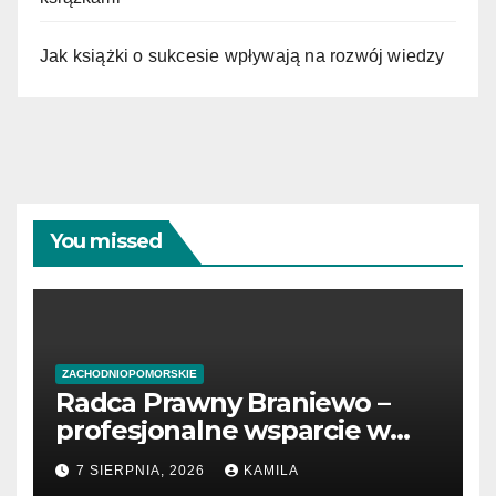
Jak książki o sukcesie wpływają na rozwój wiedzy
You missed
ZACHODNIOPOMORSKIE
Radca Prawny Braniewo –
profesjonalne wsparcie w
sprawach prawnych
7 SIERPNIA, 2026
KAMILA