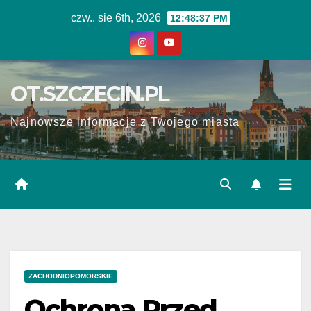
Skip
czw.. sie 6th, 2026
12:48:37 PM
to
content
OT.SZCZECIN.PL
Najnowsze informacje z Twojego miasta
ZACHODNIOPOMORSKIE
Ochrona Przed