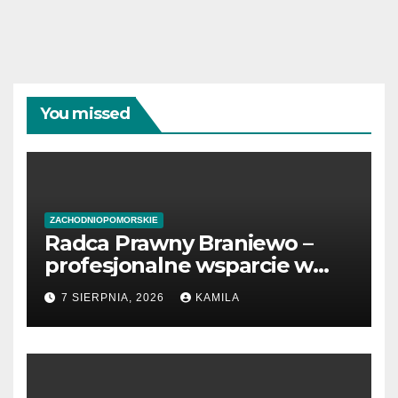
You missed
ZACHODNIOPOMORSKIE
Radca Prawny Braniewo –
profesjonalne wsparcie w
sprawach prawnych
7 SIERPNIA, 2026
KAMILA