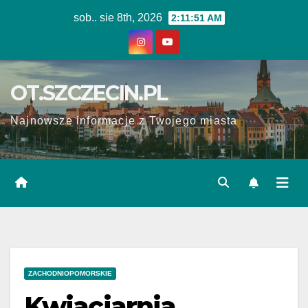
Skip
sob.. sie 8th, 2026
2:11:52 AM
to
content
OT.SZCZECIN.PL
Najnowsze informacje z Twojego miasta
ZACHODNIOPOMORSKIE
Kwiaciarnia