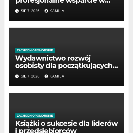
profesjonalne wsparcie w
sprawach prawnych
SIE 7, 2026
KAMILA
ZACHODNIOPOMORSKIE
Wydawnictwo rozwój
osobisty dla początkujących
przedsiębiorców
SIE 7, 2026
KAMILA
ZACHODNIOPOMORSKIE
Książki o sukcesie dla liderów
i przedsiębiorców