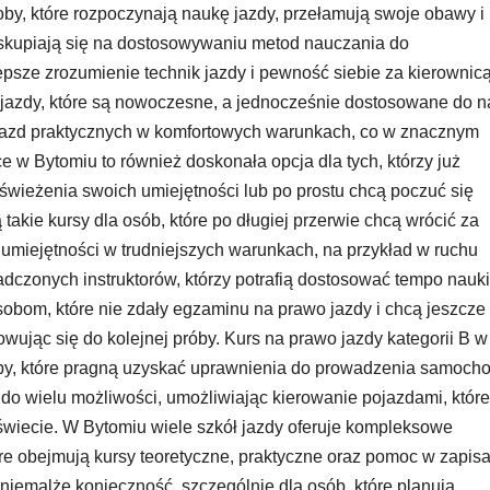
soby, które rozpoczynają naukę jazdy, przełamują swoje obawy i 
 skupiają się na dostosowywaniu metod nauczania do
epsze zrozumienie technik jazdy i pewność siebie za kierownicą
ojazdy, które są nowoczesne, a jednocześnie dostosowane do n
jazd praktycznych w komfortowych warunkach, co w znacznym
e w Bytomiu to również doskonała opcja dla tych, którzy już
dświeżenia swoich umiejętności lub po prostu chcą poczuć się
takie kursy dla osób, które po długiej przerwie chcą wrócić za
 umiejętności w trudniejszych warunkach, na przykład w ruchu
dczonych instruktorów, którzy potrafią dostosować tempo nauki
sobom, które nie zdały egzaminu na prawo jazdy i chcą jeszcze
wując się do kolejnej próby. Kurs na prawo jazdy kategorii B w
oby, które pragną uzyskać uprawnienia do prowadzenia samoc
 do wielu możliwości, umożliwiając kierowanie pojazdami, które
wiecie. W Bytomiu wiele szkół jazdy oferuje kompleksowe
re obejmują kursy teoretyczne, praktyczne oraz pomoc w zapis
 niemalże konieczność, szczególnie dla osób, które planują