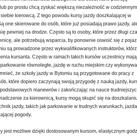
ub po prostu chcą zyskać większą niezależność w codziennym
 siebie kierowcą. Z tego powodu kursy jazdy doszkalającej w
ą one skierowane do osób, które już posiadają prawo jazdy, al
ię pewniej na drodze. Często są to osoby, które przez długi cza
wnicę, ale potrzebują wsparcia, by ponownie oswoić się z poja
miu są prowadzone przez wykwalifikowanych instruktorów, którz
nia kursanta. Często w ramach takich kursów uczestnicy mają
ak parkowanie równoległe, jazdę w ruchu miejskim czy wykonywa
nieć, że szkoły jazdy w Bytomiu są przygotowane do pracy z
b, które dopiero zaczynają swoją przygodę z nauką jazdy, kur
 podstawowych manewrów i zakończając na nauce trudniejszy
świadczenie za kierownicą, kursy mogą skupić się na doszkalani
chnik jazdy, takich jak parkowanie w trudnych warunkach, jazd
ającej pogody.
dy jest możliwe dzięki dostosowanym kursom, elastycznym god