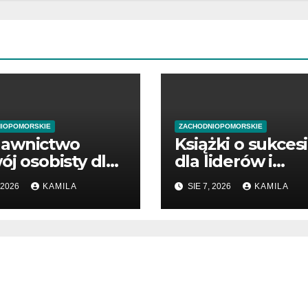
IOPOMORSKIE
ZACHODNIOPOMORSKIE
awnictwo
Książki o sukces
ój osobisty dla
dla liderów i
ątkujących
przedsiębiorców
 2026
KAMILA
SIE 7, 2026
KAMILA
dsiębiorców