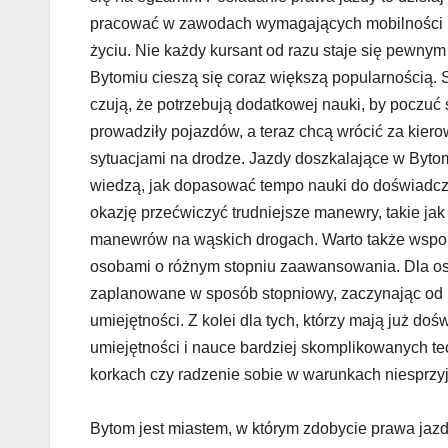
pracować w zawodach wymagających mobilności l
życiu. Nie każdy kursant od razu staje się pewnym
Bytomiu cieszą się coraz większą popularnością. S
czują, że potrzebują dodatkowej nauki, by poczuć s
prowadziły pojazdów, a teraz chcą wrócić za kiero
sytuacjami na drodze. Jazdy doszkalające w Byto
wiedzą, jak dopasować tempo nauki do doświadcze
okazję przećwiczyć trudniejsze manewry, takie j
manewrów na wąskich drogach. Warto także wspom
osobami o różnym stopniu zaawansowania. Dla osó
zaplanowane w sposób stopniowy, zaczynając od
umiejętności. Z kolei dla tych, którzy mają już do
umiejętności i nauce bardziej skomplikowanych te
korkach czy radzenie sobie w warunkach niesprzyj
Bytom jest miastem, w którym zdobycie prawa jaz