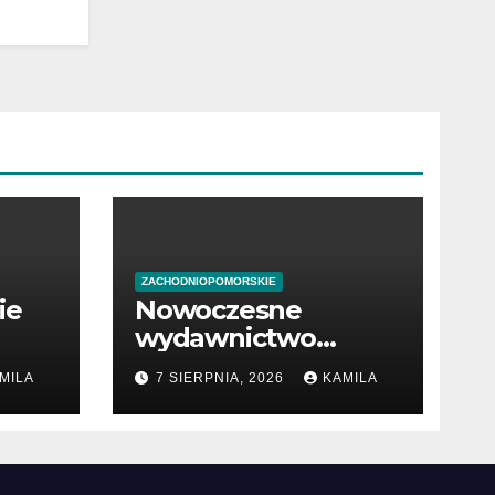
ZACHODNIOPOMORSKIE
ie
Nowoczesne
wydawnictwo
w
internetowe z
MILA
7 SIERPNIA, 2026
KAMILA
książkami