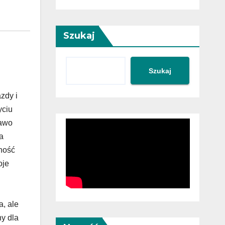
Szukaj
Szukaj
zdy i
yciu
rawo
a
dność
oje
a, ale
ny dla