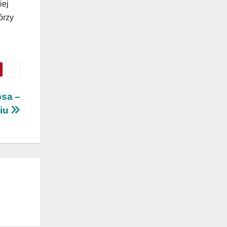
iej
órzy
psa –
niu