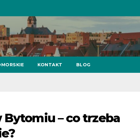
MORSKIE
KONTAKT
BLOG
 Bytomiu – co trzeba
ie?