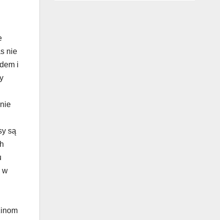
e
s nie
zdem i
y
nie
sy są
ch
u
a w
zinom