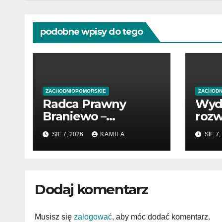
podobne wpisy do tego
ZACHODNIOPOMORSKIE
ZACHODN
Radca Prawny
Wyd
Braniewo –
rozw
profesjonalne
pocz
SIE 7, 2026
KAMILA
SIE 7,
wsparcie w
prze
sprawach prawnych
Dodaj komentarz
Musisz się
zalogować
, aby móc dodać komentarz.