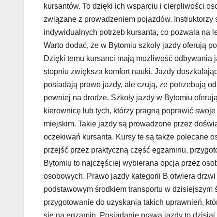
kursantów. To dzięki ich wsparciu i cierpliwości o
związane z prowadzeniem pojazdów. Instruktorzy
indywidualnych potrzeb kursanta, co pozwala na l
Warto dodać, że w Bytomiu szkoły jazdy oferują p
Dzięki temu kursanci mają możliwość odbywania 
stopniu zwiększa komfort nauki. Jazdy doszkalając
posiadają prawo jazdy, ale czują, że potrzebują o
pewniej na drodze. Szkoły jazdy w Bytomiu oferują 
kierownicę lub tych, którzy pragną poprawić swoje
miejskim. Takie jazdy są prowadzone przez doświa
oczekiwań kursanta. Kursy te są także polecane o
przejść przez praktyczną część egzaminu, przygoto
Bytomiu to najczęściej wybierana opcja przez os
osobowych. Prawo jazdy kategorii B otwiera drzwi
podstawowym środkiem transportu w dzisiejszym ś
przygotowanie do uzyskania takich uprawnień, któ
się na egzamin. Posiadanie prawa jazdy to dzisiaj