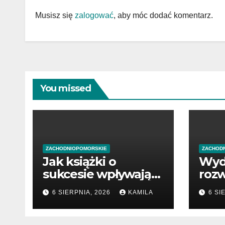
Musisz się
zalogować
, aby móc dodać komentarz.
You missed
ZACHODNIOPOMORSKIE
ZACHOD
Jak książki o
Wyd
sukcesie wpływają
rozw
na rozwój wiedzy
poc
6 SIERPNIA, 2026
KAMILA
6 SI
prze