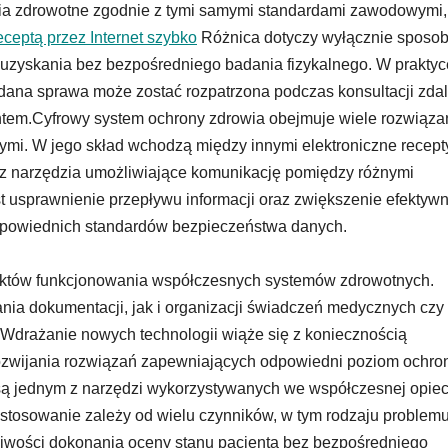
ia zdrowotne zgodnie z tymi samymi standardami zawodowymi, 
eceptą przez Internet szybko
Różnica dotyczy wyłącznie sposo
o uzyskania bez bezpośredniego badania fizykalnego. W praktyc
dana sprawa może zostać rozpatrzona podczas konsultacji zdal
ntem.Cyfrowy system ochrony zdrowia obejmuje wiele rozwiąza
ymi. W jego skład wchodzą między innymi elektroniczne recept
az narzędzia umożliwiające komunikację pomiędzy różnymi
t usprawnienie przepływu informacji oraz zwiększenie efektyw
dpowiednich standardów bezpieczeństwa danych.
ektów funkcjonowania współczesnych systemów zdrowotnych.
ia dokumentacji, jak i organizacji świadczeń medycznych czy
 Wdrażanie nowych technologii wiąże się z koniecznością
ozwijania rozwiązań zapewniających odpowiedni poziom ochro
są jednym z narzędzi wykorzystywanych we współczesnej opie
stosowanie zależy od wielu czynników, w tym rodzaju problem
liwości dokonania oceny stanu pacjenta bez bezpośredniego