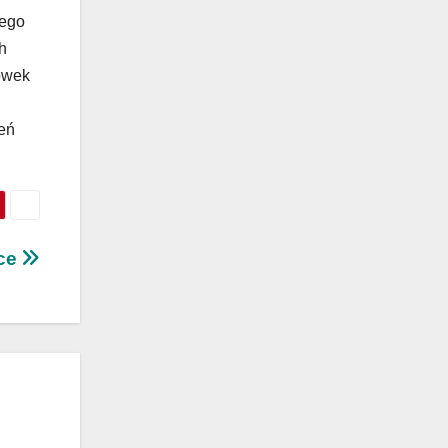
cego
h
ówek
zeń
sce