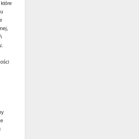
które
bu
e
nej,
ń
y,
ności
ny
ce
u