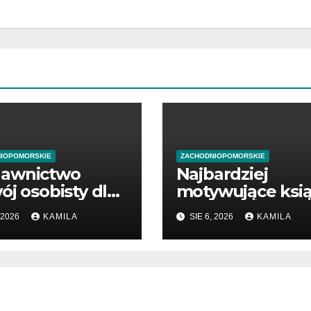
IOPOMORSKIE
ZACHODNIOPOMORSKIE
awnictwo
Najbardziej
ój osobisty dla
motywujące ksią
ątkujących
o biznesie
 2026
KAMILA
SIE 6, 2026
KAMILA
dsiębiorców