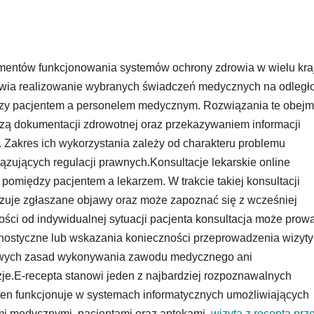
mentów funkcjonowania systemów ochrony zdrowia w wielu kra
iwia realizowanie wybranych świadczeń medycznych na odległ
dzy pacjentem a personelem medycznym. Rozwiązania te obejm
izą dokumentacji zdrowotnej oraz przekazywaniem informacji
Zakres ich wykorzystania zależy od charakteru problemu
zujących regulacji prawnych.Konsultacje lekarskie online
 pomiędzy pacjentem a lekarzem. W trakcie takiej konsultacji
zuje zgłaszane objawy oraz może zapoznać się z wcześniej
ci od indywidualnej sytuacji pacjenta konsultacja może prow
nostyczne lub wskazania konieczności przeprowadzenia wizyty
wowych zasad wykonywania zawodu medycznego ani
e.E-recepta stanowi jeden z najbardziej rozpoznawalnych
ten funkcjonuje w systemach informatycznych umożliwiających
 medycznymi, pacjentami oraz aptekami.
wizyta z receptą prz