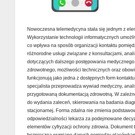
Nowoczesna telemedycyna stała się jednym z ele
Wykorzystanie technologii informatycznych umożl
co wpływa na sposób organizacji kontaktu pomię
różnorodne usługi związane z konsultacjami, anal
dotyczących dalszego postępowania medycznego. 
zdrowotnego, możliwości technicznych oraz obowią
funkcjonują jako jedna z dostępnych form kontaktu
specjalista przeprowadza wywiad medyczny, anali
przygotowaną dokumentacją zdrowotną. W zależnoś
do wydania zaleceń, skierowania na badania diag
stacjonarnej. Forma zdalna nie zmienia podsta
odpowiedzialności lekarza za podejmowane decyzj
elementów cyfryzacji ochrony zdrowia. Dokument 
bezpieczną wymianę danych pomiędzy placówkami