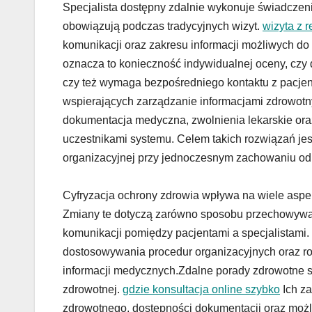
Specjalista dostępny zdalnie wykonuje świadczen
obowiązują podczas tradycyjnych wizyt.
wizyta z r
komunikacji oraz zakresu informacji możliwych d
oznacza to konieczność indywidualnej oceny, czy 
czy też wymaga bezpośredniego kontaktu z pacje
wspierających zarządzanie informacjami zdrowotn
dokumentacja medyczna, zwolnienia lekarskie or
uczestnikami systemu. Celem takich rozwiązań jes
organizacyjnej przy jednoczesnym zachowaniu o
Cyfryzacja ochrony zdrowia wpływa na wiele asp
Zmiany te dotyczą zarówno sposobu przechowywan
komunikacji pomiędzy pacjentami a specjalistami.
dostosowywania procedur organizacyjnych oraz r
informacji medycznych.Zdalne porady zdrowotne 
zdrowotnej.
gdzie konsultacja online szybko
Ich za
zdrowotnego, dostępności dokumentacji oraz moż