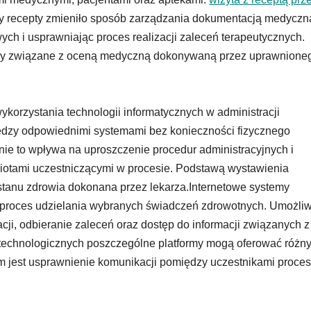
y recepty zmieniło sposób zarządzania dokumentacją medyczn
h i usprawniając proces realizacji zaleceń terapeutycznych.
ały związane z oceną medyczną dokonywaną przez uprawnione
korzystania technologii informatycznych w administracji
dzy odpowiednimi systemami bez konieczności fizycznego
nie to wpływa na uproszczenie procedur administracyjnych i
iotami uczestniczącymi w procesie. Podstawą wystawienia
stanu zdrowia dokonana przez lekarza.Internetowe systemy
 proces udzielania wybranych świadczeń zdrowotnych. Umożliw
cji, odbieranie zaleceń oraz dostęp do informacji związanych z
 technologicznych poszczególne platformy mogą oferować różn
em jest usprawnienie komunikacji pomiędzy uczestnikami proce