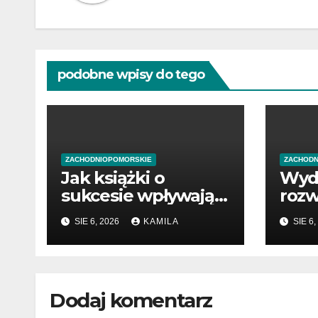
podobne wpisy do tego
ZACHODNIOPOMORSKIE
ZACHODN
Jak książki o
Wyd
sukcesie wpływają
rozw
na rozwój wiedzy
pocz
SIE 6, 2026
KAMILA
SIE 6,
prze
Dodaj komentarz