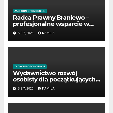
ZACHODNIOPOMORSKIE
Radca Prawny Braniewo –
profesjonalne wsparcie w
sprawach prawnych
SIE 7, 2026
KAMILA
ZACHODNIOPOMORSKIE
Wydawnictwo rozwój
osobisty dla początkujących
przedsiębiorców
SIE 7, 2026
KAMILA