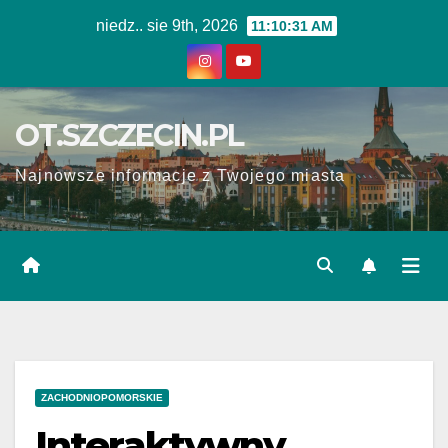
Skip
niedz.. sie 9th, 2026
11:10:32 AM
to
content
OT.SZCZECIN.PL
Najnowsze informacje z Twojego miasta
ZACHODNIOPOMORSKIE
Interaktywny