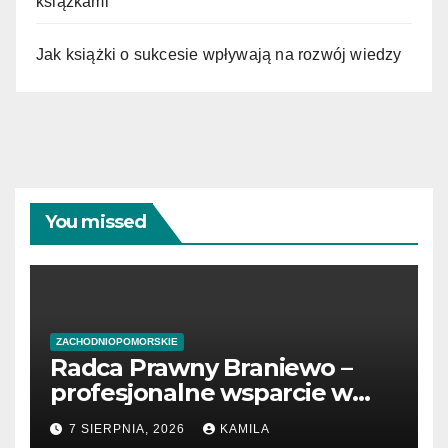
książkami
Jak książki o sukcesie wpływają na rozwój wiedzy
You missed
ZACHODNIOPOMORSKIE
Radca Prawny Braniewo –
profesjonalne wsparcie w
sprawach prawnych
7 SIERPNIA, 2026
KAMILA