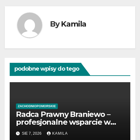
By
Kamila
podobne wpisy do tego
ZACHODNIOPOMORSKIE
Radca Prawny Braniewo –
profesjonalne wsparcie w
sprawach prawnych
SIE 7, 2026
KAMILA