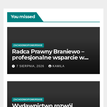
You missed
ZACHODNIOPOMORSKIE
Radca Prawny Braniewo –
profesjonalne wsparcie w
sprawach prawnych
7 SIERPNIA, 2026
KAMILA
ZACHODNIOPOMORSKIE
Wydawnictwo rozwój