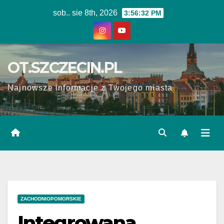
Skip
sob.. sie 8th, 2026
3:56:33 PM
to
content
OT.SZCZECIN.PL
Najnowsze informacje z Twojego miasta
ZACHODNIOPOMORSKIE
Integrowana