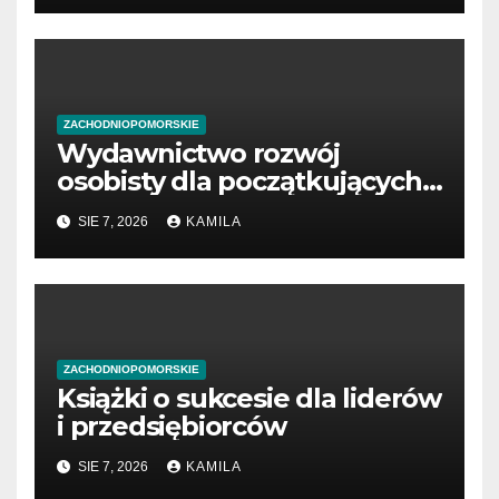
ZACHODNIOPOMORSKIE
Wydawnictwo rozwój
osobisty dla początkujących
przedsiębiorców
SIE 7, 2026
KAMILA
ZACHODNIOPOMORSKIE
Książki o sukcesie dla liderów
i przedsiębiorców
SIE 7, 2026
KAMILA