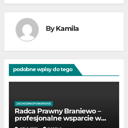
By
Kamila
podobne wpisy do tego
ZACHODNIOPOMORSKIE
Radca Prawny Braniewo –
profesjonalne wsparcie w
sprawach prawnych