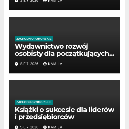
SIE 7, 2026
KAMILA
ZACHODNIOPOMORSKIE
Wydawnictwo rozwój
osobisty dla początkujących
przedsiębiorców
SIE 7, 2026
KAMILA
ZACHODNIOPOMORSKIE
Książki o sukcesie dla liderów
i przedsiębiorców
SIE 7, 2026
KAMILA