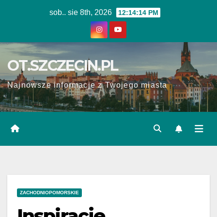
Skip
sob.. sie 8th, 2026
12:14:15 PM
to
content
OT.SZCZECIN.PL
Najnowsze informacje z Twojego miasta
ZACHODNIOPOMORSKIE
Inspiracje