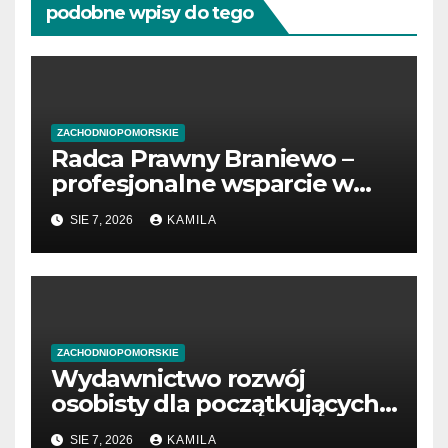
podobne wpisy do tego
ZACHODNIOPOMORSKIE
Radca Prawny Braniewo –
profesjonalne wsparcie w
sprawach prawnych
SIE 7, 2026
KAMILA
ZACHODNIOPOMORSKIE
Wydawnictwo rozwój
osobisty dla początkujących
przedsiębiorców
SIE 7, 2026
KAMILA