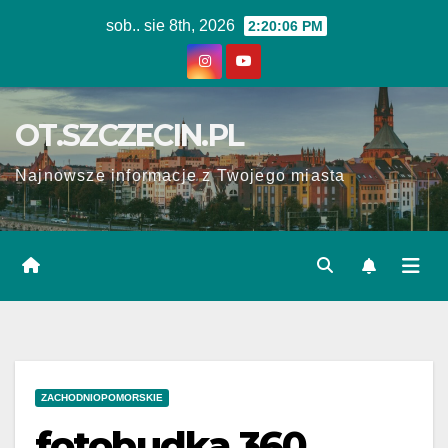
Skip
sob.. sie 8th, 2026
2:20:07 PM
to
content
OT.SZCZECIN.PL
Najnowsze informacje z Twojego miasta
ZACHODNIOPOMORSKIE
fotobudka 360