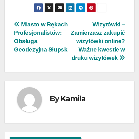
Nawigacja
Miasto w Rękach
Wizytówki –
Profesjonalistów:
Zamierzasz zakupić
wpisu
Obsługa
wizytówki online?
Geodezyjna Słupsk
Ważne kwestie w
druku wizytówek
By
Kamila