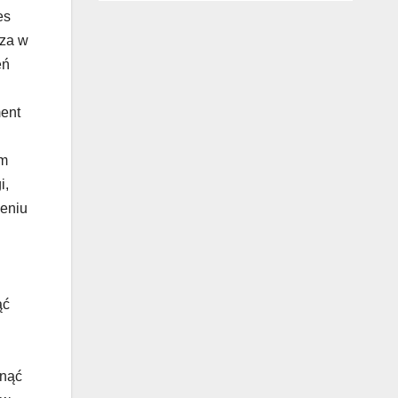
es
cza w
eń
ment
im
i,
ieniu
ąć
knąć