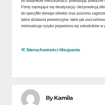
do budynków mieszkalnych, powodując poważne szk
Firmy zajmujące się deratyzacją i dezynsekcją of
do specyfiki danego obiektu oraz poziomu zagroże
także działania prewencyjne, takie jak uszczelnia
minimalizuje ryzyko pojawienia się szkodników w p
Nawigacja
Nieruchomości Hiszpania
wpisu
By
Kamila