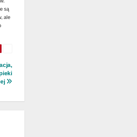
w.
ne są
, ale
o
acja,
pieki
iej