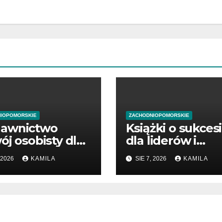
IOPOMORSKIE
ZACHODNIOPOMORSKIE
awnictwo
Książki o sukces
ój osobisty dla
dla liderów i
ątkujących
przedsiębiorców
 2026
KAMILA
SIE 7, 2026
KAMILA
dsiębiorców