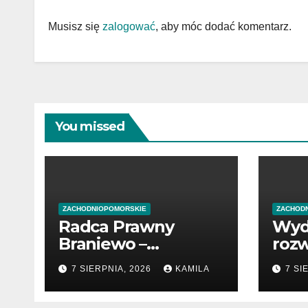
Musisz się
zalogować
, aby móc dodać komentarz.
You missed
ZACHODNIOPOMORSKIE
ZACHOD
Radca Prawny
Wyd
Braniewo –
rozw
profesjonalne
poc
7 SIERPNIA, 2026
KAMILA
7 SI
wsparcie w
prze
sprawach prawnych