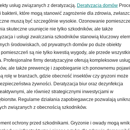
ekty usług związanych z deratyzacją.
Deratyzacja domów
Proc
i bakterii, które mogą stanowić zagrożenie dla zdrowia, zwłasz
niczne muszą być szczególnie wysokie. Ozonowanie pomieszcz
ia skuteczne usunięcie nie tylko szkodników, ale także
yzacja i usługi zwalczania szkodników stanowią kluczowy ele
dnych środowiskach, od prywatnych domów po duże obiekty
 pomieszczeń są nie tylko kwestią wygody, ale przede wszystk
. Profesjonalne firmy deratyzacyjne oferują kompleksowe usług
ów, ale także prewencję i zapobieganie ich ponownemu pojaw
ą rolę w branżach, gdzie obecność insektów czy gryzoni może
ezpieczeństwa żywności. Deratyzacja biur oraz dezynfekcja
reaktywnymi, ale również strategicznymi inwestycjami w
ębiorstw. Regularne działania zapobiegawcze pozwalają unikn
ch związanych z obecnością szkodników.
lement ochrony przed szkodnikami. Gryzonie i owady mogą wni