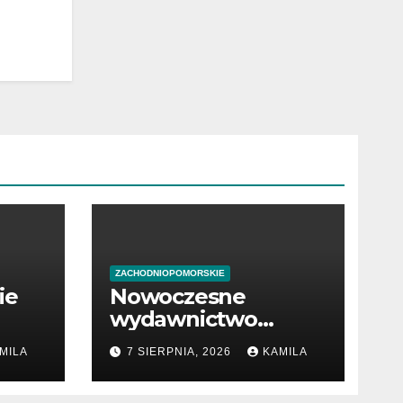
ZACHODNIOPOMORSKIE
ie
Nowoczesne
wydawnictwo
w
internetowe z
MILA
7 SIERPNIA, 2026
KAMILA
książkami