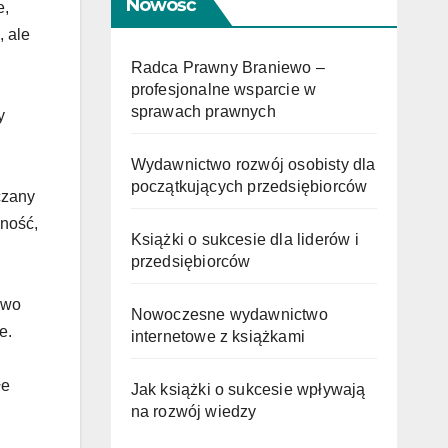
Nowość
e,
, ale
Radca Prawny Braniewo –
profesjonalne wsparcie w
sprawach prawnych
y
Wydawnictwo rozwój osobisty dla
początkujących przedsiębiorców
czany
wność,
Książki o sukcesie dla liderów i
przedsiębiorców
owo
Nowoczesne wydawnictwo
e.
internetowe z książkami
łe
Jak książki o sukcesie wpływają
na rozwój wiedzy