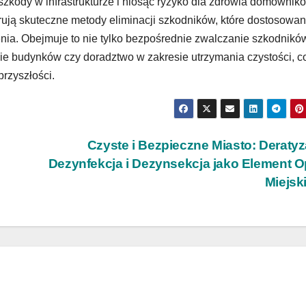
ody w infrastrukturze i niosąc ryzyko dla zdrowia domownikó
erują skuteczne metody eliminacji szkodników, które dostosowa
nia. Obejmuje to nie tylko bezpośrednie zwalczanie szkodników
nie budynków czy doradztwo w zakresie utrzymania czystości, c
rzyszłości.
Czyste i Bezpieczne Miasto: Deratyz
Dezynfekcja i Dezynsekcja jako Element O
Miejsk