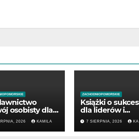
NIOPOMORSKIE
ZACHODNIOPOMORSKIE
awnictwo
Książki o sukces
ój osobisty dla
dla liderów i
zątkujących
przedsiębiorcó
ERPNIA, 2026
KAMILA
7 SIERPNIA, 2026
KA
dsiębiorców