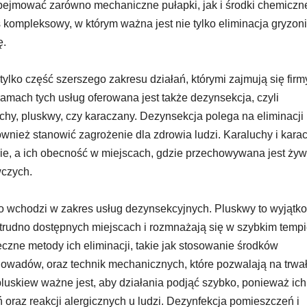
ejmować zarówno mechaniczne pułapki, jak i środki chemiczn
es kompleksowy, w którym ważna jest nie tylko eliminacja gryzoni
ę.
 tylko część szerszego zakresu działań, którymi zajmują się firm
ramach tych usług oferowana jest także dezynsekcja, czyli
chy, pluskwy, czy karaczany. Dezynsekcja polega na eliminacji
również stanowić zagrożenie dla zdrowia ludzi. Karaluchy i kara
rie, a ich obecność w miejscach, gdzie przechowywana jest ży
czych.
to wchodzi w zakres usług dezynsekcyjnych. Pluskwy to wyjątk
 trudno dostępnych miejscach i rozmnażają się w szybkim tempi
czne metody ich eliminacji, takie jak stosowanie środków
 owadów, oraz technik mechanicznych, które pozwalają na trwa
uskiew ważne jest, aby działania podjąć szybko, ponieważ ich
raz reakcji alergicznych u ludzi. Dezynfekcja pomieszczeń i