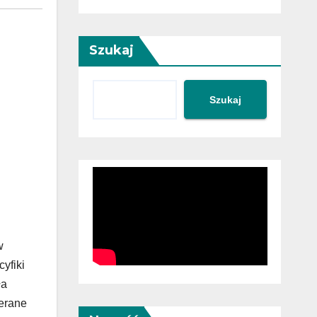
Szukaj
Szukaj
w
yfiki
ła
ierane