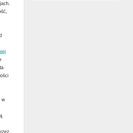
jach.
ość,
d
iej
e
ta
ości
z
e w
ją
rzez