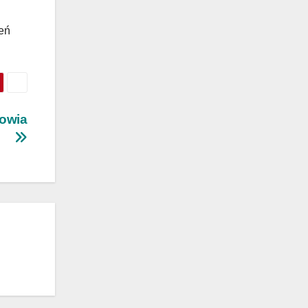
zeń
rowia