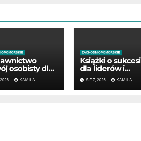
IOPOMORSKIE
ZACHODNIOPOMORSKIE
awnictwo
Książki o sukces
ój osobisty dla
dla liderów i
ątkujących
przedsiębiorców
 2026
KAMILA
SIE 7, 2026
KAMILA
dsiębiorców