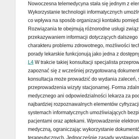
Nowoczesna telemedycyna stała się jednym z ele
Wykorzystanie technologii informatycznych umożl
co wpływa na sposób organizacji kontaktu pomi
Rozwiązania te obejmują różnorodne usługi związa
przekazywaniem informacji dotyczących dalszego
charakteru problemu zdrowotnego, możliwości tec
porady lekarskie funkcjonują jako jedna z dostęp
L4
W trakcie takiej konsultacji specjalista prze
zapoznać się z wcześniej przygotowaną dokumenta
konsultacja może prowadzić do wydania zaleceń, 
przeprowadzenia wizyty stacjonarnej. Forma zd
medycznego ani odpowiedzialności lekarza za po
najbardziej rozpoznawalnych elementów cyfryzacj
systemach informatycznych umożliwiających bez
pacjentami oraz aptekami. Wprowadzenie elektron
medyczną, ograniczając wykorzystanie dokumentów
terapeutycznych. Jednocześnie zasady wystawian