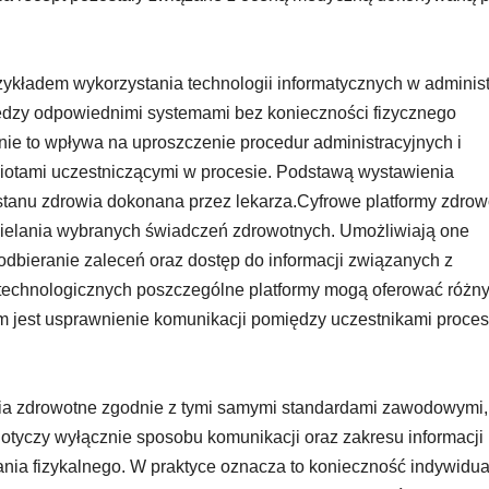
zykładem wykorzystania technologii informatycznych w administ
dzy odpowiednimi systemami bez konieczności fizycznego
nie to wpływa na uproszczenie procedur administracyjnych i
iotami uczestniczącymi w procesie. Podstawą wystawienia
stanu zdrowia dokonana przez lekarza.Cyfrowe platformy zdrow
dzielania wybranych świadczeń zdrowotnych. Umożliwiają one
odbieranie zaleceń oraz dostęp do informacji związanych z
 technologicznych poszczególne platformy mogą oferować różn
em jest usprawnienie komunikacji pomiędzy uczestnikami proce
ia zdrowotne zgodnie z tymi samymi standardami zawodowymi, 
otyczy wyłącznie sposobu komunikacji oraz zakresu informacji
ia fizykalnego. W praktyce oznacza to konieczność indywidua