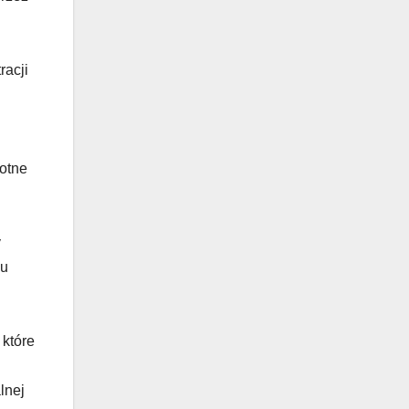
racji
otne
y
su
które
lnej