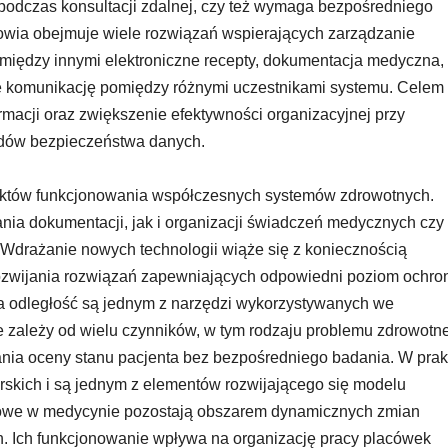
podczas konsultacji zdalnej, czy też wymaga bezpośredniego
owia obejmuje wiele rozwiązań wspierających zarządzanie
między innymi elektroniczne recepty, dokumentacja medyczna,
ce komunikację pomiędzy różnymi uczestnikami systemu. Celem
rmacji oraz zwiększenie efektywności organizacyjnej przy
dów bezpieczeństwa danych.
ektów funkcjonowania współczesnych systemów zdrowotnych.
ia dokumentacji, jak i organizacji świadczeń medycznych czy
 Wdrażanie nowych technologii wiąże się z koniecznością
ozwijania rozwiązań zapewniających odpowiedni poziom ochro
a odległość są jednym z narzędzi wykorzystywanych we
e zależy od wielu czynników, w tym rodzaju problemu zdrowotn
nia oceny stanu pacjenta bez bezpośredniego badania. W prak
arskich i są jednym z elementów rozwijającego się modelu
owe w medycynie pozostają obszarem dynamicznych zmian
h. Ich funkcjonowanie wpływa na organizację pracy placówek