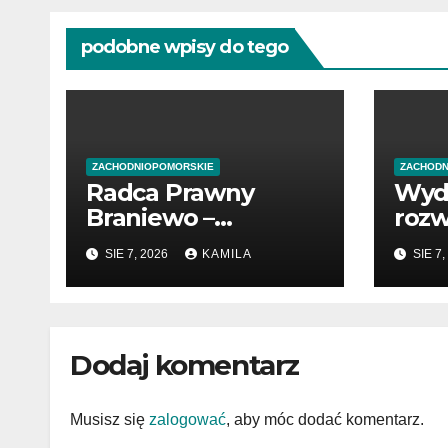
podobne wpisy do tego
ZACHODNIOPOMORSKIE
ZACHODN
Radca Prawny
Wyd
Braniewo –
rozw
profesjonalne
pocz
SIE 7, 2026
KAMILA
SIE 7,
wsparcie w
prze
sprawach prawnych
Dodaj komentarz
Musisz się
zalogować
, aby móc dodać komentarz.