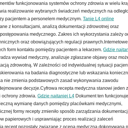
mentów funkcjonowania systemów ochrony zdrowia w wielu kra
iwia realizowanie wybranych świadczeń medycznych na odległ
ędzy pacjentem a personelem medycznym.
Tanie L4 online
ne z konsultacjami, analizą dokumentacji zdrowotnej oraz
 postępowania medycznego. Zakres ich wykorzystania zależy o
hnicznych oraz obowiązujących regulacji prawnych.Internetowe
nych form kontaktu pomiędzy pacjentem a lekarzem.
Gdzie najtan
prowadza wywiad medyczny, analizuje zgłaszane objawy oraz moż
cją zdrowotną. W zależności od indywidualnej sytuacji pacjen
skierowania na badania diagnostyczne lub wskazania konieczn
alna nie zmienia podstawowych zasad wykonywania zawodu
dejmowane decyzje.Cyfrowa recepta medyczna stanowi jeden 
i ochrony zdrowia.
Gdzie najtaniej L4
Dokument ten funkcjonuj
pieczną wymianę danych pomiędzy placówkami medycznymi,
icznej formy recepty zmieniło sposób zarządzania dokumentac
 papierowych i usprawniając proces realizacji zaleceń
ia recept pozostały związane z oceną medyczną dokonywaną p