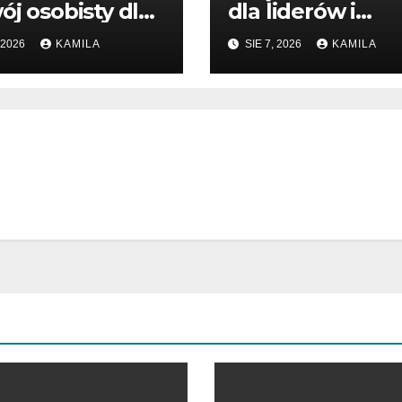
ój osobisty dla
dla liderów i
ątkujących
przedsiębiorców
 2026
KAMILA
SIE 7, 2026
KAMILA
dsiębiorców