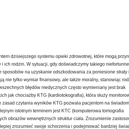
tem dzisiejszego systemu opieki zdrowotnej, które mogą przyn
 ich rodzin. W sytuacji, gdy doświadczymy takiego niefortunn
e sposobów na uzyskanie odszkodowania za poniesione straty 
 nie tylko wymiar finansowy, ale także moralny, stanowiąc rod
wszechnych błędów medycznych często wymieniany jest brak
kich jak chociażby KTG (kardiotokografia), która służy monitoro
enie zasad czytania wyników KTG pozwala pacjentom na świado
Kolejnym istotnym terminem jest KTC (komputerowa tomografia
ych obrazów wewnętrznych struktur ciała. Zrozumienie zastos
lepiej zrozumieć swoje schorzenia i podejmować bardziej świ