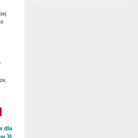
iej
eń
w
że,
w dla
ców