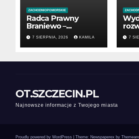
ZACHODNIOPOMORSKIE
ZACHOD
Radca Prawny
Wyd
Braniewo –
rozw
profesjonalne
poc
7 SIERPNIA, 2026
KAMILA
7 SI
wsparcie w
prze
sprawach prawnych
OT.SZCZECIN.PL
Najnowsze informacje z Twojego miasta
Proudly powered by WordPress
|
Theme: Newspaperex by
Themeans