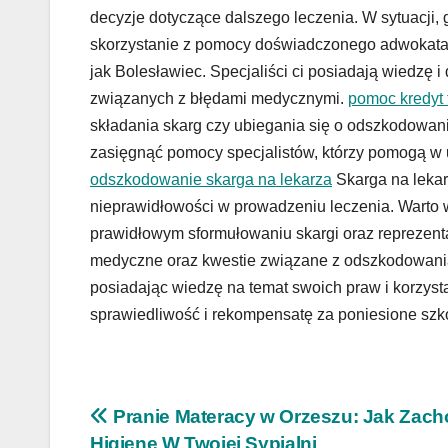
decyzje dotyczące dalszego leczenia. W sytuacji
skorzystanie z pomocy doświadczonego adwokata lu
jak Bolesławiec. Specjaliści ci posiadają wiedzę
związanych z błędami medycznymi.
pomoc kredyt
składania skarg czy ubiegania się o odszkodowani
zasięgnąć pomocy specjalistów, którzy pomogą w 
odszkodowanie skarga na lekarza
Skarga na lekar
nieprawidłowości w prowadzeniu leczenia. Warto w
prawidłowym sformułowaniu skargi oraz reprezenta
medyczne oraz kwestie związane z odszkodowaniam
posiadając wiedzę na temat swoich praw i korzyst
sprawiedliwość i rekompensatę za poniesione szk
Nawigacja
Pranie Materacy w Orzeszu: Jak Zac
Higienę W Twojej Sypialni