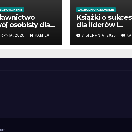
NIOPOMORSKIE
ZACHODNIOPOMORSKIE
awnictwo
Książki o sukces
ój osobisty dla
dla liderów i
zątkujących
przedsiębiorcó
ERPNIA, 2026
KAMILA
7 SIERPNIA, 2026
KA
dsiębiorców
ar
.