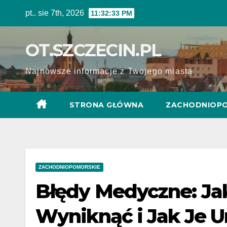
Skip
pt.. sie 7th, 2026
11:32:34 PM
to
content
OT.SZCZECIN.PL
Najnowsze informacje z Twojego miasta
STRONA GŁÓWNA
ZACHODNIOPO
ZACHODNIOPOMORSKIE
Błędy Medyczne: J
Wyniknąć i Jak Je U