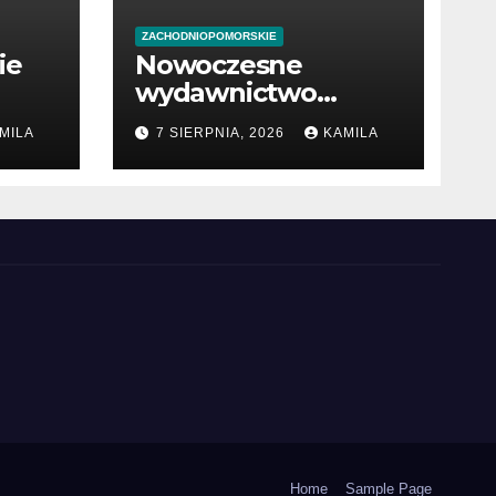
ZACHODNIOPOMORSKIE
ie
Nowoczesne
wydawnictwo
w
internetowe z
MILA
7 SIERPNIA, 2026
KAMILA
książkami
Home
Sample Page