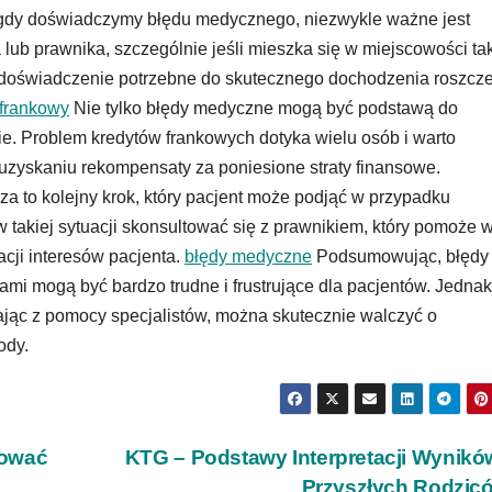
, gdy doświadczymy błędu medycznego, niezwykle ważne jest
b prawnika, szczególnie jeśli mieszka się w miejscowości tak
 i doświadczenie potrzebne do skutecznego dochodzenia roszcz
 frankowy
Nie tylko błędy medyczne mogą być podstawą do
e. Problem kredytów frankowych dotyka wielu osób i warto
uzyskaniu rekompensaty za poniesione straty finansowe.
za to kolejny krok, który pacjent może podjąć w przypadku
 takiej sytuacji skonsultować się z prawnikiem, który pomoże 
cji interesów pacjenta.
błędy medyczne
Podsumowując, błędy
i mogą być bardzo trudne i frustrujące dla pacjentów. Jednak
ając z pomocy specjalistów, można skutecznie walczyć o
ody.
hować
KTG – Podstawy Interpretacji Wynikó
Przyszłych Rodzi