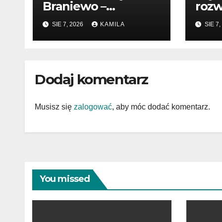
Braniewo –
rozw
profesjonalne
pocz
SIE 7, 2026
KAMILA
SIE 7,
wsparcie w
prze
sprawach prawnych
Dodaj komentarz
Musisz się
zalogować
, aby móc dodać komentarz.
You missed