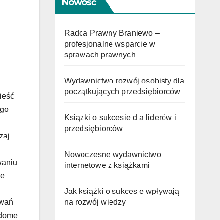
Nowość
Radca Prawny Braniewo –
profesjonalne wsparcie w
sprawach prawnych
Wydawnictwo rozwój osobisty dla
początkujących przedsiębiorców
ieść
ego
Książki o sukcesie dla liderów i
i
przedsiębiorców
zaj
Nowoczesne wydawnictwo
waniu
internetowe z książkami
me
Jak książki o sukcesie wpływają
na rozwój wiedzy
owań
adome