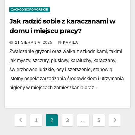
ZACHODNIOPOMORSKIE
Jak radzić sobie z karaczanami w
domu i miejscu pracy?
21 SIERPNIA, 2025
KAMILA
Zwalczanie gryzoni oraz walka z szkodnikami, takimi
jak myszy, szczury, pluskwy, karaluchy, karaczany,
świerzbowce ludzkie, osy i szerszenie, stanowią
istotny aspekt zarządzania środowiskiem i utrzymania
higieny w miejscach zamieszkania oraz…
Nawigacja
1
2
3
…
5
po