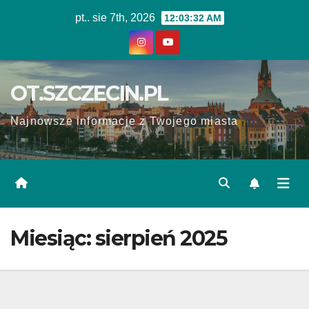
Skip
pt.. sie 7th, 2026
12:03:32 AM
to
content
OT.SZCZECIN.PL
Najnowsze informacje z Twojego miasta
Miesiąc:
sierpień 2025